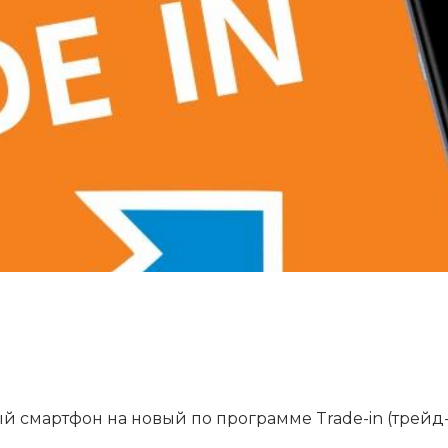
Сегодня
25
%
Добавляйте товары
в корзину
Оплачивайте сегодня только
25
% картой любого банка
Получайте товар
выбранный способом
й смартфон на новый по программе Trade-in (трейд-
Оставшиеся
75
% будут
списываться