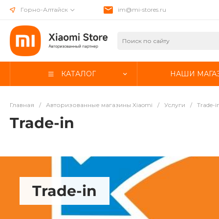
Горно-Алтайск
im@mi-stores.ru
КАТАЛОГ
НАШИ МАГА
Главная
/
Авторизованные магазины Xiaomi
/
Услуги
/
Trade-i
Trade-in
Trade-in