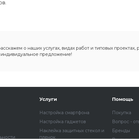
ов.
раз в 2 недели
сскажем о наших услугах, видах работ и типовых проектах, 
 индивидуальное предложение!
Услуги
Помощь
Настройка смартфона
Покупка
Настройка гаджетов
Вопрос - от
Наклейка защитных стекол и
Бренды
ьности
пленок