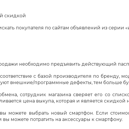
с вашей карты
по
25
%
каждые 2 недели
ей скидкой
кать покупателя по сайтам объявлений из серии «и
Подробнее
об оплате Плайтом
-продажи необходимо предъявить действующий пасп
25
раз в 2
соответствие с базой производителя по бренду, мо
Остались вопросы?
недели
вуют внешние/программные дефекты, тем больше бу
8 800 302-02-51
бмена, сотрудник магазина сверяет его со списк
plait.ru
ивается цена выкупа, которая и является скидкой 
вы можете выбрать новый смартфон. Если стоимос
и вы можете потратить на аксессуары к смартфону.