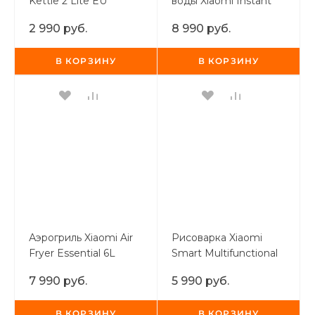
Kettle 2 Lite EU
воды Xiaomi Instant
об оплате Плайтом
Hot Water Dispenser
2 990 руб.
8 990 руб.
В КОРЗИНУ
В КОРЗИНУ
Остались вопросы?
25
8 800 302-02-51
plait.ru
раз в 2
недели
Аэрогриль Xiaomi Air
Рисоварка Xiaomi
Fryer Essential 6L
Smart Multifunctional
Rice Cooker 3L
7 990 руб.
5 990 руб.
В КОРЗИНУ
В КОРЗИНУ