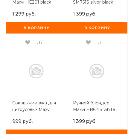
Maxvi HE201 black
SM751S silver-black
1 299 руб.
1 399 руб.
В КОРЗИНУ
В КОРЗИНУ
Соковыжималка для
Ручной блендер
цитрусовых Maxvi
Maxvi HB621S white
SG401 white-green
999 руб.
1 399 руб.