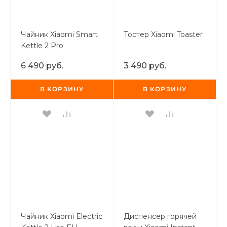
Добавляйте товары
в корзину
Чайник Xiaomi Smart
Тостер Xiaomi Toaster
Kettle 2 Pro
Оплачивайте сегодня только
6 490 руб.
3 490 руб.
25
% картой любого банка
В КОРЗИНУ
В КОРЗИНУ
Получайте товар
выбранный способом
Оставшиеся
75
% будут
списываться
с вашей карты
по
25
%
каждые 2 недели
Чайник Xiaomi Electric
Диспенсер горячей
Подробнее