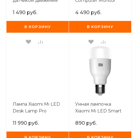
датчиком движения
Computer Monitor
об оплате Плайтом
Mi Motion-Activated
Light bar
1 490 руб.
4 490 руб.
Night Light 2
(Bluetooth)
В КОРЗИНУ
В КОРЗИНУ
Остались вопросы?
25
8 800 302-02-51
plait.ru
раз в 2
недели
Лампа Xiaomi Mi LED
Умная лампочка
Desk Lamp Pro
Xiaomi Mi LED Smart
Bulb Warm White
11 990 руб.
890 руб.
В КОРЗИНУ
В КОРЗИНУ