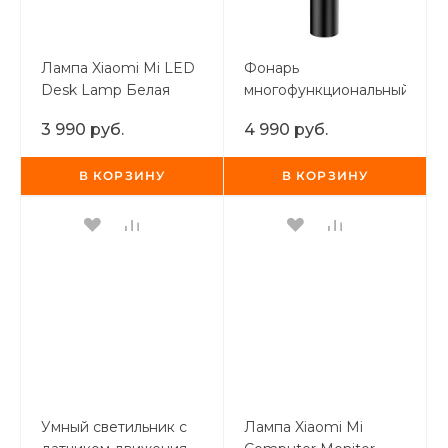
Добавляйте товары
в корзину
Лампа Xiaomi Mi LED
Фонарь
Desk Lamp Белая
многофункциональный
Xiaomi Multi-function
Оплачивайте сегодня только
3 990 руб.
4 990 руб.
Flashlight
25
% картой любого банка
В КОРЗИНУ
В КОРЗИНУ
Получайте товар
выбранный способом
Оставшиеся
75
% будут
списываться
с вашей карты
по
25
%
каждые 2 недели
Умный светильник с
Лампа Xiaomi Mi
Подробнее