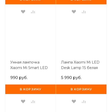
раз в 2 недели
Умная лампочка
Лампа Xiaomi Mi LED
Xiaomi Mi Smart LED
Desk Lamp 1S белая
Bulb Essential (White
990 руб.
5 990 руб.
and Color)
В КОРЗИНУ
В КОРЗИНУ