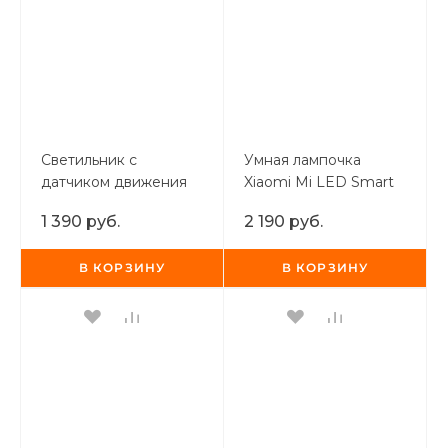
Светильник с
Умная лампочка
датчиком движения
Xiaomi Mi LED Smart
Xiaomi Mi Motion-
Bulb (белая и
1 390 руб.
2 190 руб.
Activated Night Light
цветная) 2-Pack
2
В КОРЗИНУ
В КОРЗИНУ