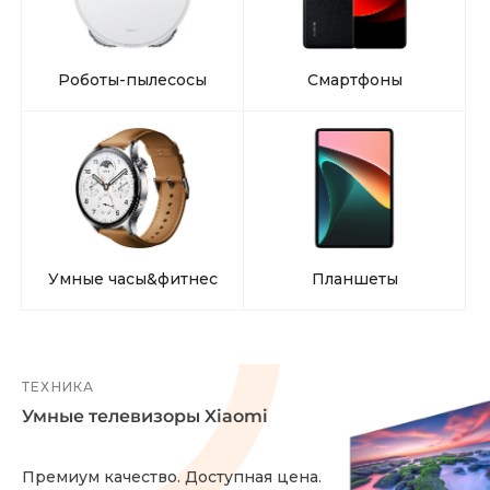
об оплате Плайтом
Роботы-пылесосы
Смартфоны
Остались вопросы?
25
8 800 302-02-51
plait.ru
раз в 2
недели
Умные часы&фитнес
Планшеты
ТЕХНИКА
Умные телевизоры Xiaomi
Премиум качество. Доступная цена.