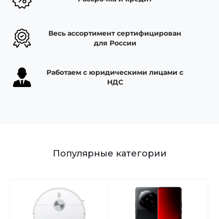
Добавляйте товары
в корзину
Весь ассортимент сертифицирован
для России
Оплачивайте сегодня только
25
% картой любого банка
Работаем с юридическими лицами с
НДС
Получайте товар
выбранный способом
Оставшиеся
75
% будут
Популярные категории
списываться
с вашей карты
по
25
%
каждые 2 недели
Подробнее