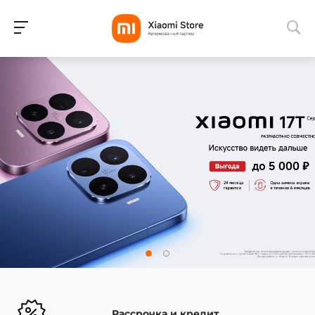
Для клиентов всех банков
Разбейте
оплату
на части
без переплат
.
График платежей
Сегодня
25
%
Рассрочка и кредит