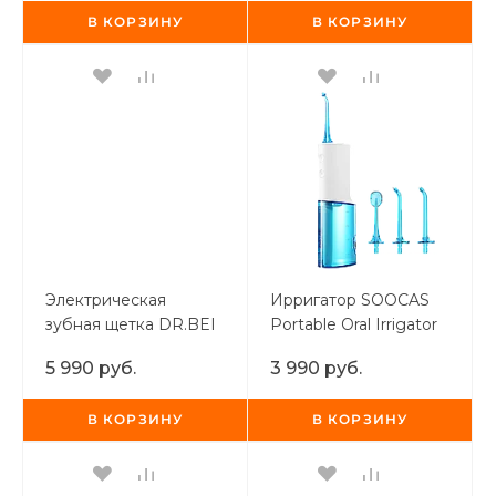
В КОРЗИНУ
В КОРЗИНУ
Электрическая
Ирригатор SOOCAS
зубная щетка DR.BEI
Portable Oral Irrigator
Sonic Electric
W3 Pro
5 990 руб.
3 990 руб.
Toothbrush S7 White
В КОРЗИНУ
В КОРЗИНУ