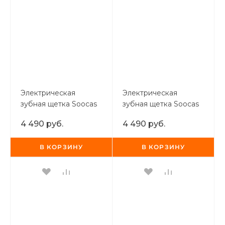
Электрическая
Электрическая
зубная щетка Soocas
зубная щетка Soocas
Electric Toothbrush X3
V2 розовая
4 490 руб.
4 490 руб.
(футляр +3 насадки)
черная
В КОРЗИНУ
В КОРЗИНУ