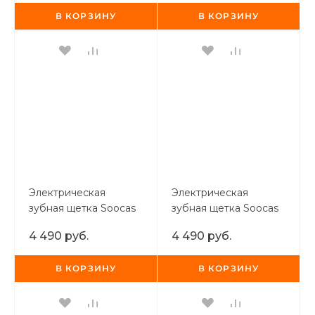
розовая
синяя
В КОРЗИНУ
В КОРЗИНУ
Электрическая
Электрическая
зубная щетка Soocas
зубная щетка Soocas
Electric Toothbrush X3
Electric Toothbrush X3
4 490 руб.
4 490 руб.
(футляр +3 насадки)
(футляр +3 насадки)
белая
розовая
В КОРЗИНУ
В КОРЗИНУ