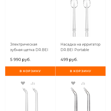
Электрическая
Насадка на ирригатор
зубная щетка DR.BEI
DR.BEI Portable
Sonic Electric
Water Flosser Tongue
5 990 руб.
499 руб.
Toothbrush S7 Grey
Coating Cleaning
Nozzle (2 шт)
В КОРЗИНУ
В КОРЗИНУ