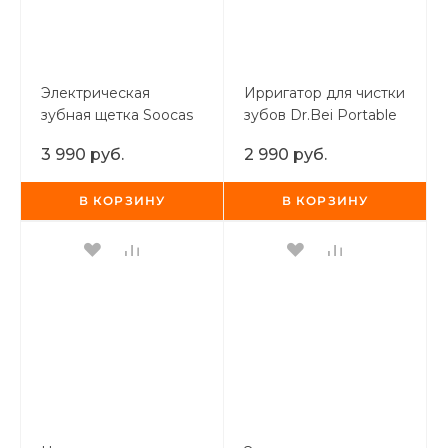
Электрическая
Ирригатор для чистки
зубная щетка Soocas
зубов Dr.Bei Portable
Electric Toothbrush
Water Flosser GF3
3 990 руб.
2 990 руб.
X3U (чёрный)
В КОРЗИНУ
В КОРЗИНУ