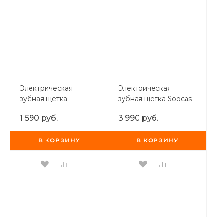
Электрическая
Электрическая
зубная щетка
зубная щетка Soocas
PINJING EX3 (синяя)
Electric Toothbrush
1 590 руб.
3 990 руб.
X3U (белый)
В КОРЗИНУ
В КОРЗИНУ