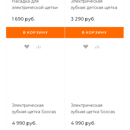
Насадка для
Электрическая
электрической щетки
зубная детская щетка
Xiaomi Mi Electric
Soocas Kids Sonic
1 690 руб.
3 290 руб.
Toothbrush Head
Electric Toothbrush
(Gum Care)
В КОРЗИНУ
В КОРЗИНУ
Электрическая
Электрическая
зубная щетка Soocas
зубная щетка Soocas
Electric Toothbrush X5
Electric Toothbrush X5
4 990 руб.
4 990 руб.
(футляр +3 насадки)
(футляр +3 насадки)