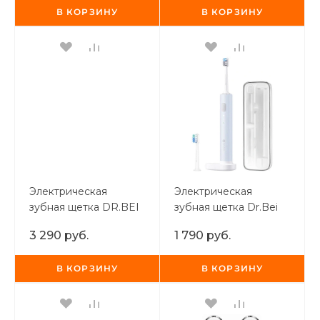
В КОРЗИНУ
В КОРЗИНУ
раз в 2 недели
Электрическая
Электрическая
зубная щетка DR.BEI
зубная щетка Dr.Bei
Sonic Electric
Sonic Electric
3 290 руб.
1 790 руб.
Toothbrush BY-V12
Toothbrush С1 Blue
(Черное золото)
В КОРЗИНУ
В КОРЗИНУ