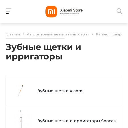
Для клиентов всех банков
Главная
/
Авторизованные магазины Xiaomi
/
Каталог товаров
Разбейте
Зубные щетки и
оплату
на части
ирригаторы
без переплат
График платежей
Зубные щетки Xiaomi
Сегодня
25
%
Зубные щетки и ирригаторы Soocas