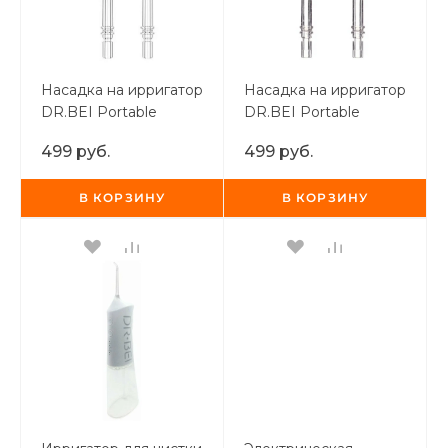
Насадка на ирригатор
Насадка на ирригатор
DR.BEI Portable
DR.BEI Portable
Water Flosser
Water Flosser
499 руб.
499 руб.
Periodontal Pocket
Orthodontics Nozzle (2
Cleaning Nozzle (2 шт)
шт)
В КОРЗИНУ
В КОРЗИНУ