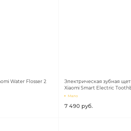
Сегодня
25
%
Добавляйте товары
в корзину
omi Water Flosser 2
Электрическая зубная щет
Оплачивайте сегодня только
Xiaomi Smart Electric Tooth
25
% картой любого банка
T501 White
Мало
7 490 руб.
Получайте товар
выбранный способом