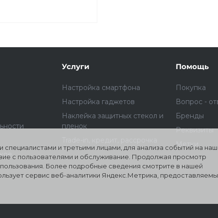
Услуги
Помощь
Настройка смартфона
Покупка
Настройка гаджетов
Вопрос - от
Наклейка защитных стекол и
Бренды
ьности
пленок
Реквизиты
Trade-in, кредит, рассрочка
Метки
 специалистами и третьими лицами, для анализа событий на на
ское
твие с пользователями и обслуживание. Продолжая просмотр
использования. Более подробные сведения смотрите в нашей
пользует сервис веб-аналитики Яндекс.Метрика, предоставляем