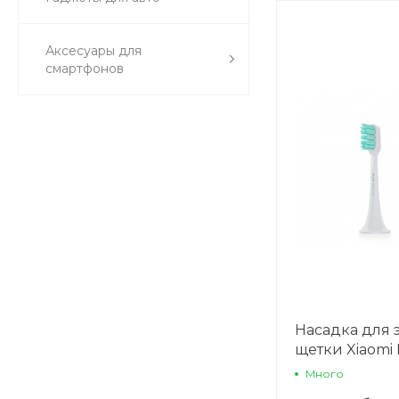
Аксесуары для
смартфонов
Насадка для 
щетки Xiaomi M
Toothbrush He
Много
светло-серая