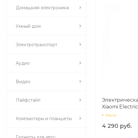
Домашняя электроника
Умный дом
Электротранспорт
Аудио
Видео
Электрическа
Лайфстайл
Xiaomi Electr
Dark Blue
Мало
Компьютеры и планшеты
4 290 руб.
Гаджеты для авто