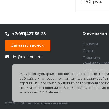
1 190 руб.
О компании
+7(991)427-55-28
Новости
Заказать звонок
Статьи
im@mi-stores.ru
Политика
конфиденциал
Сертификаты
Мы используем файлы cookie, разработанные нашими
Пользователь
веб-сайте, что позволяет нам улучшать взаимодейс
соглашение
страниц нашего сайта, вы принимаете условия его 
Политике в отношении файлов Cookie. Этот сайт ис
компанией ООО 'Яндекс'
© 2026 Mi Stores, Все права защищены