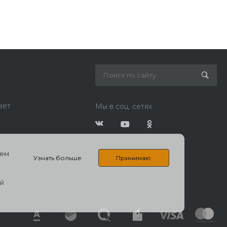
вет
Мы в соц. сетях
шем
Узнать больше
Принимаю
ый