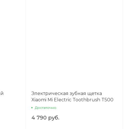
ой
Электрическая зубная щетка
Xiaomi Mi Electric Toothbrush T500
e)
белая
Достаточно
4 790 руб.