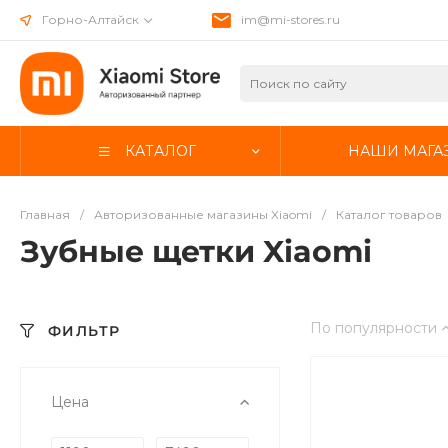
Горно-Алтайск
im@mi-stores.ru
КАТАЛОГ
НАШИ МАГА
Главная
/
Авторизованные магазины Xiaomi
/
Каталог товаров
Зубные щетки Xiaomi
По популярности
ФИЛЬТР
Цена