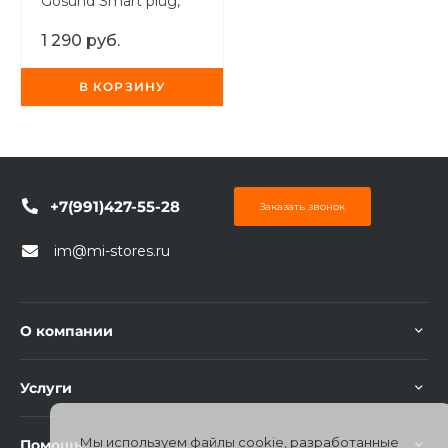
Gosund Smart plug,
об оплате Плайтом
белая
1 290 руб.
В КОРЗИНУ
Остались вопросы?
25
8 800 302-02-51
plait.ru
раз в 2
недели
+7(991)427-55-28
Заказать звонок
im@mi-stores.ru
О компании
Услуги
Мы используем файлы cookie, разработанные
Помощь