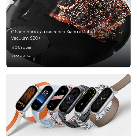
Добавляйте товары
в корзину
Обзор робота-пылесоса Xiaomi Robot
Оплачивайте сегодня только
Vacuum S20+
25
% картой любого банка
#Обзоры
30 сен 2024
Получайте товар
выбранный способом
Оставшиеся
75
% будут
списываться
с вашей карты
по
25
%
каждые 2 недели
Подробнее