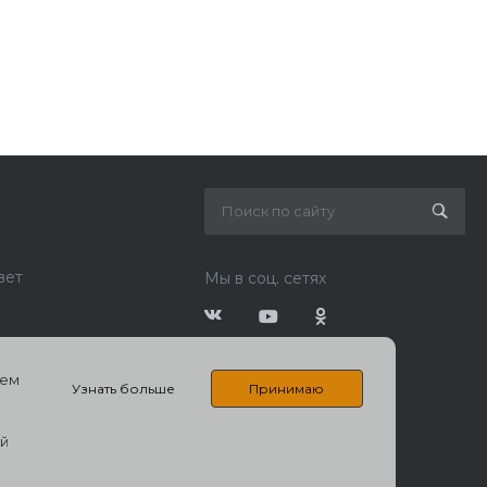
вет
Мы в соц. сетях
шем
Узнать больше
Принимаю
ый