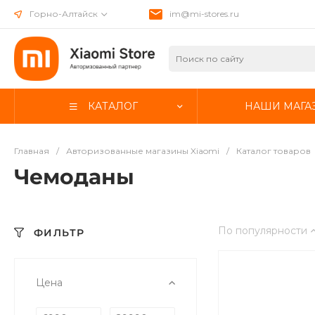
Горно-Алтайск
im@mi-stores.ru
КАТАЛОГ
НАШИ МАГА
Главная
/
Авторизованные магазины Xiaomi
/
Каталог товаров
Чемоданы
По популярности
ФИЛЬТР
Цена