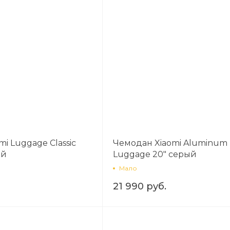
График платежей
Сегодня
25
%
Добавляйте товары
в корзину
i Luggage Classic
Чемодан Xiaomi Aluminum
ый
Luggage 20" серый
Оплачивайте сегодня только
25
% картой любого банка
Мало
21 990 руб.
Получайте товар
выбранный способом