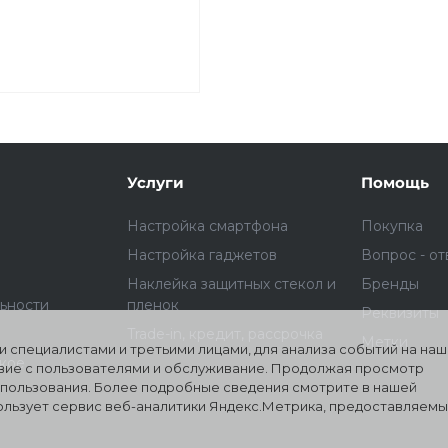
Услуги
Помощь
Настройка смартфона
Покупка
Настройка гаджетов
Вопрос - от
Наклейка защитных стекол и
Бренды
ьности
пленок
Реквизиты
Trade-in, кредит, рассрочка
Метки
 специалистами и третьими лицами, для анализа событий на на
ское
твие с пользователями и обслуживание. Продолжая просмотр
использования. Более подробные сведения смотрите в нашей
пользует сервис веб-аналитики Яндекс.Метрика, предоставляем