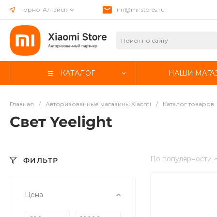
Горно-Алтайск
im@mi-stores.ru
КАТАЛОГ
НАШИ МАГА
Главная
/
Авторизованные магазины Xiaomi
/
Каталог товаров
Свет Yeelight
По популярности
ФИЛЬТР
Цена