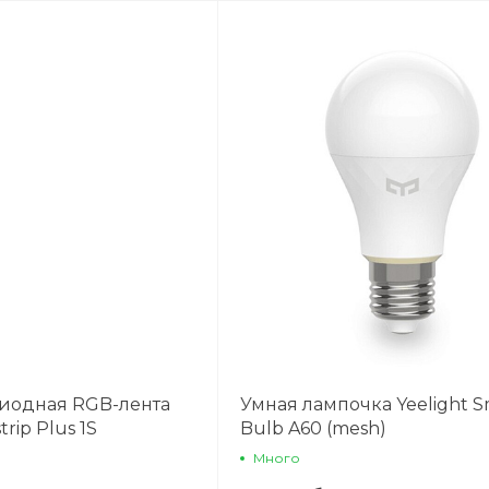
plait.ru
раз в 2 недели
иодная RGB-лента
Умная лампочка Yeelight S
trip Plus 1S
Bulb A60 (mesh)
Много