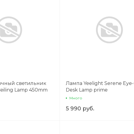
на части
без переплат
График платежей
Сегодня
25
%
очный светильник
Лампа Yeelight Serene Eye-
Ceiling Lamp 450mm
Desk Lamp prime
Добавляйте товары
в корзину
Много
5 990 руб.
Оплачивайте сегодня только
25
% картой любого банка