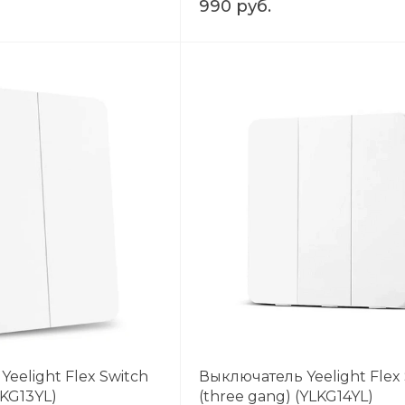
990 руб.
eelight Flex Switch
Выключатель Yeelight Flex
LKG13YL)
(three gang) (YLKG14YL)