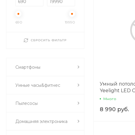
690
19990
СБРОСИТЬ ФИЛЬТР
Смартфоны
Умный потол
Умные часы&фитнес
Yeelight LED 
White/Galaxy
Много
Пылесосы
8 990 руб.
Домашняя электроника