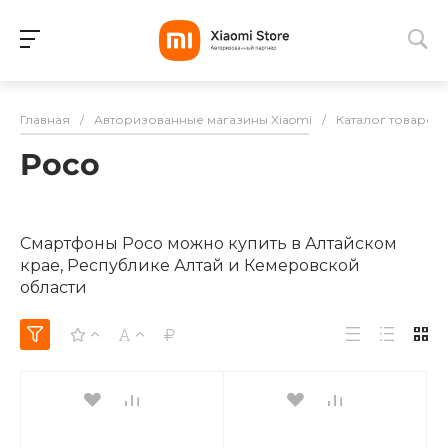
Для клиентов всех банков
Главная
/
Авторизованные магазины Xiaomi
/
Каталог товаров
Разбейте
Poco
оплату
на части
без переплат
Смартфоны Poco можно купить в Алтайском
крае, Республике Алтай и Кемеровской
области
График платежей
Сегодня
25
%