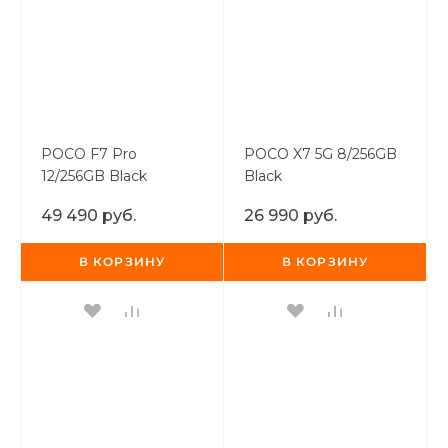
Добавляйте товары
в корзину
Оплачивайте сегодня только
25
% картой любого банка
POCO F7 Pro
POCO X7 5G 8/256GB
12/256GB Black
Black
Получайте товар
49 490 руб.
26 990 руб.
выбранный способом
В КОРЗИНУ
В КОРЗИНУ
Оставшиеся
75
% будут
списываться
с вашей карты
по
25
%
каждые 2 недели
Подробнее