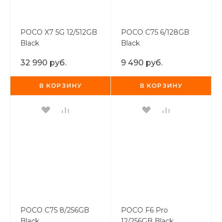
об оплате Плайтом
POCO X7 5G 12/512GB
POCO C75 6/128GB
Black
Black
Остались вопросы?
32 990 руб.
9 490 руб.
25
8 800 302-02-51
plait.ru
В КОРЗИНУ
В КОРЗИНУ
раз в 2
недели
POCO C75 8/256GB
POCO F6 Pro
Black
12/256GB Black