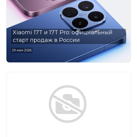
Добавляйте товары
в корзину
Xiaomi 17T и 17T Pro: официальный
Оплачивайте сегодня только
старт продаж в России
25
% картой любого банка
29 мая 2026
Получайте товар
выбранный способом
Оставшиеся
75
% будут
списываться
с вашей карты
по
25
%
каждые 2 недели
Подробнее