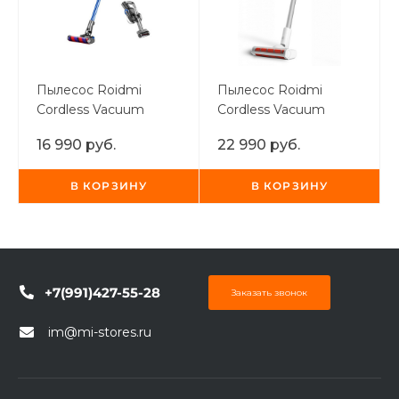
Добавляйте товары
в корзину
Пылесос Roidmi
Пылесос Roidmi
Оплачивайте сегодня только
Cordless Vacuum
Cordless Vacuum
Cleaner F8E
Cleaner F8
25
% картой любого банка
16 990 руб.
22 990 руб.
В КОРЗИНУ
В КОРЗИНУ
Получайте товар
выбранный способом
Оставшиеся
75
% будут
списываться
с вашей карты
+7(991)427-55-28
Заказать звонок
по
25
%
каждые 2 недели
im@mi-stores.ru
Подробнее