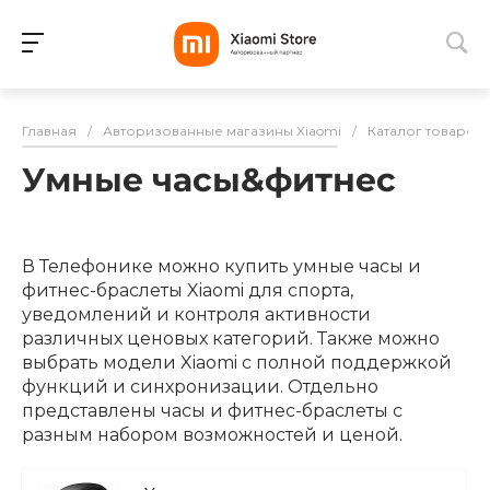
Для клиентов всех банков
Главная
/
Авторизованные магазины Xiaomi
/
Каталог товаров
Разбейте
Умные часы&фитнес
оплату
на части
без переплат
В Телефонике можно купить умные часы и
фитнес-браслеты Xiaomi для спорта,
уведомлений и контроля активности
График платежей
различных ценовых категорий. Также можно
выбрать модели Xiaomi с полной поддержкой
функций и синхронизации. Отдельно
Сегодня
представлены часы и фитнес-браслеты с
25
%
разным набором возможностей и ценой.