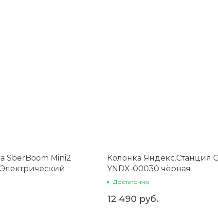
Получайте товар
выбранный способом
Оставшиеся
75
% будут
списываться
с вашей карты
по
25
%
каждые 2 недели
Подробнее
об оплате Плайтом
а SberBoom Mini2
Колонка Яндекс.Станция С
 Электрический
YNDX-00030 чёрная
25
Достаточно
раз в 2
Остались вопросы?
недели
12 490 руб.
8 800 302-02-51