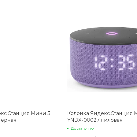
plait.ru
раз в 2 недели
кс.Станция Мини 3
Колонка Яндекс.Станция 
чёрная
YNDX-00027 лиловая
Достаточно