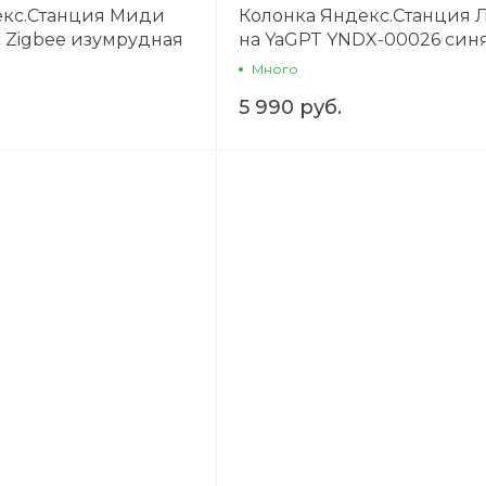
екс.Станция Миди
Колонка Яндекс.Станция Л
 Zigbee изумрудная
на YaGPT YNDX-00026 син
Много
5 990 руб.