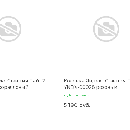
на части
без переплат
График платежей
Сегодня
25
%
кс.Станция Лайт 2
Колонка Яндекс.Станция Л
коралловый
YNDX-00028 розовый
Добавляйте товары
в корзину
Достаточно
5 190 руб.
Оплачивайте сегодня только
25
% картой любого банка