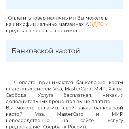
Добавляйте товары
в корзину
Оплатить товар наличными Вы можете в
наших официальных магазинах. А
ЗДЕСЬ
представлен наш ассортимент.
Оплачивайте сегодня только
25
% картой любого банка
Банковской картой
Получайте товар
выбранный способом
К оплате принимаются банковские карты
Оставшиеся
75
% будут
платежных систем Visa, MasterCard, МИР, Халва,
списываться
с вашей карты
Свобода. Услуга бесплатная, никаких
по
25
%
каждые 2 недели
дополнительных процентов вы не платите.
Вы можете оплатить свой заказ банковской
картой Visa, MasterCard и МИР
непосредственно на сайте. Услугу
предоставляет Сбербанк России.
Подробнее