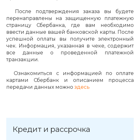
об оплате Плайтом
После подтверждения заказа вы будете
перенаправлены на защищенную платежную
страницу Сбербанка, где вам необходимо
ввести данные вашей банковской карты. После
успешной оплаты вы получите электронный
Остались вопросы?
25
8 800 302-02-51
чек. Информация, указанная в чеке, содержит
все данные о проведенной платежной
plait.ru
раз в 2
транзакции.
недели
Ознакомиться с информацией по оплате
картами Сбербанк и описанием процесса
передачи данных можно
здесь
Кредит и рассрочка