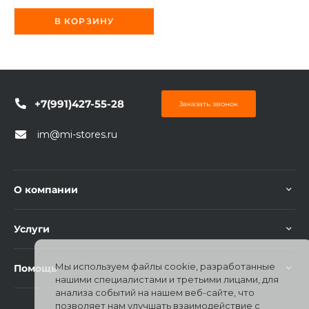
В КОРЗИНУ
+7(991)427-55-28
раз в 2 недели
Заказать звонок
im@mi-stores.ru
О компании
Услуги
Мы используем файлы cookie, разработанные
Помощь
нашими специалистами и третьими лицами, для
анализа событий на нашем веб-сайте, что
позволяет нам улучшать взаимодействие с