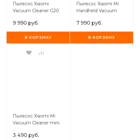
Пылесос Xiaomi
Пылесос Xiaomi Mi
об оплате Плайтом
Vacuum Cleaner G20
Handheld Vacuum
Lite
Cleaner Light
9 990 руб.
7 990 руб.
В КОРЗИНУ
В КОРЗИНУ
Остались вопросы?
25
8 800 302-02-51
plait.ru
раз в 2
недели
Пылесос Xiaomi Mi
Vacuum Cleaner mini
3 490 руб.