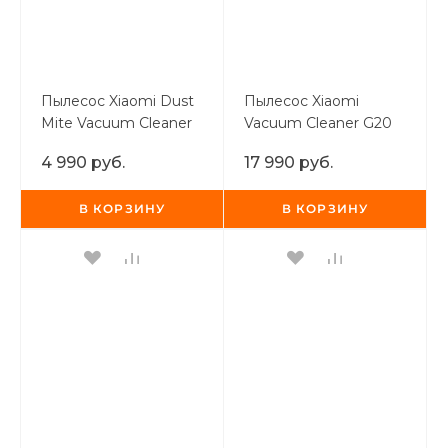
Добавляйте товары
в корзину
Пылесос Xiaomi Dust
Пылесос Xiaomi
Оплачивайте сегодня только
Mite Vacuum Cleaner
Vacuum Cleaner G20
EU
EU
25
% картой любого банка
4 990 руб.
17 990 руб.
В КОРЗИНУ
В КОРЗИНУ
Получайте товар
выбранный способом
Оставшиеся
75
% будут
списываться
с вашей карты
по
25
%
каждые 2 недели
Подробнее