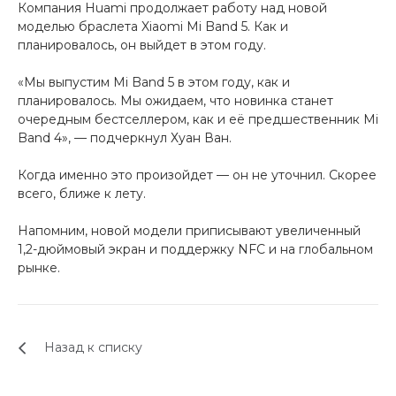
Компания Huami продолжает работу над новой
об оплате Плайтом
моделью браслета Xiaomi Mi Band 5. Как и
планировалось, он выйдет в этом году.
«Мы выпустим Mi Band 5 в этом году, как и
планировалось. Мы ожидаем, что новинка станет
Остались вопросы?
25
очередным бестселлером, как и её предшественник Mi
8 800 302-02-51
Band 4», — подчеркнул Хуан Ван.
plait.ru
раз в 2
Когда именно это произойдет — он не уточнил. Скорее
недели
всего, ближе к лету.
Напомним, новой модели приписывают увеличенный
1,2-дюймовый экран и поддержку NFC и на глобальном
рынке.
Назад к списку