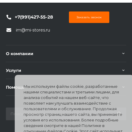
+7(991)427-55-28
Заказать звонок
im@mi-stores.ru
раз в 2 недели
О компании
Услуги
Мы используем файлы cookie, разработанные
Помощь
нашими специалистами и третьими лицами, для
анализа событий на нашем веб-сайте, что
позволяет нам улучшать взаимодействие с
пользователями и обслуживание. Продолжая
просмотр страниц нашего сайта, вы принимаете
условия его использования. Более подробные
сведения смотрите в нашей Политике в
отношении файлов Cookie. Этот сайт использует