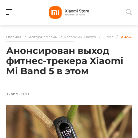
Для клиентов всех банков
Главная
/
Авторизованные магазины Xiaomi
/
Блог
/
Анонсиро
Разбейте
Анонсирован выход
оплату
на части
фитнес-трекера Xiaomi
без переплат
Mi Band 5 в этом
График платежей
18 апр 2020
Сегодня
25
%