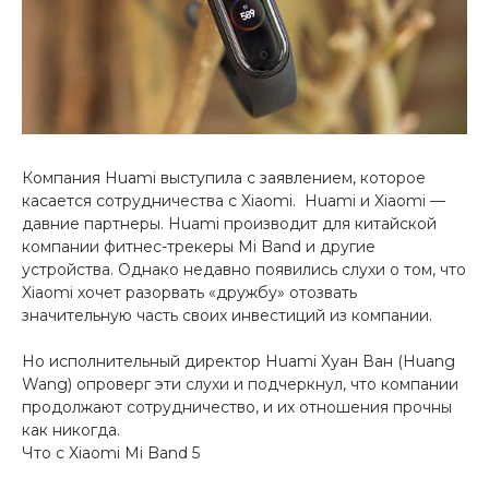
Добавляйте товары
в корзину
Оплачивайте сегодня только
25
% картой любого банка
Компания Huami выступила с заявлением, которое
касается сотрудничества с Xiaomi. Huami и Xiaomi —
давние партнеры. Huami производит для китайской
Получайте товар
компании фитнес-трекеры Mi Band и другие
выбранный способом
устройства. Однако недавно появились слухи о том, что
Xiaomi хочет разорвать «дружбу» отозвать
значительную часть своих инвестиций из компании.
Оставшиеся
75
% будут
списываться
с вашей карты
Но исполнительный директор Huami Хуан Ван (Huang
по
25
%
каждые 2 недели
Wang) опроверг эти слухи и подчеркнул, что компании
продолжают сотрудничество, и их отношения прочны
как никогда.
Что с Xiaomi Mi Band 5
Подробнее