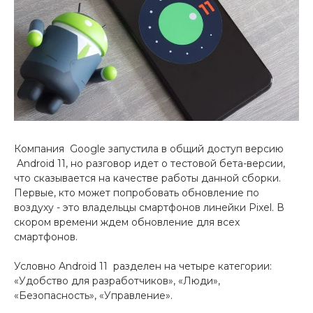
Добавляйте товары
в корзину
Оплачивайте сегодня только
25
% картой любого банка
Получайте товар
Компания Google запустила в общий доступ версию
Android 11, но разговор идет о тестовой бета-версии,
выбранный способом
что сказывается на качестве работы данной сборки.
Первые, кто может попробовать обновление по
воздуху - это владельцы смартфонов линейки Pixel. В
Оставшиеся
75
% будут
скором времени ждем обновление для всех
списываться
с вашей карты
смартфонов.
по
25
%
каждые 2 недели
Условно Android 11 разделен на четыре категории:
«Удобство для разработчиков», «Люди»,
«Безопасность», «Управление».
Подробнее