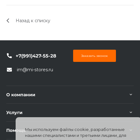
об оплате Плайтом
Назад к списку
Остались вопросы?
25
8 800 302-02-51
plait.ru
раз в 2
+7(991)427-55-28
Заказать звонок
недели
im@mi-stores.ru
О компании
Услуги
Мы используем файлы cookie, разработанные
Помощь
нашими специалистами и третьими лицами, для