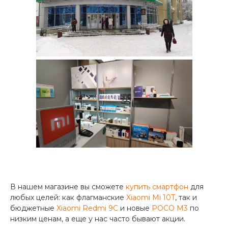
об оплате Плайтом
Остались вопросы?
25
8 800 302-02-51
plait.ru
раз в 2
недели
В нашем магазине вы cможете
купить смартфон
для
любых целей: как флагманские
Xiaomi Mi 10T
, так и
бюджетные
Xiaomi Redmi 9C
и новые
POCO M3
по
низким ценам, а еще у нас часто бывают акции.