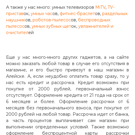
А также у нас много: умных телевизоров
MiTV
,
TV-
пристав
ок,
умных час
ов,
фитнес-браслет
ов,
раздельных
наушник
ов,
роботов-пылесос
ов,
беспроводных
пылесос
ов,
умных зубных щет
ок,
увлажнителей и
очистител
ей
раз в 2 недели
Еще у нас много-много других гаджетов, а на сайте
можно заказать любой товар в случае его отсутствия в
магазине, и его быстро привезут в наш магазин в
Алейске. А, если неудобно оплатить товар сразу, то у
нас есть кредит и рассрочка. Кредит возможен при
покупке от 2000 рублей, первоначальный взнос
отсутствует. Оформление кредита от 21 года на срок от
6 месяцев и более. Оформление рассрочки от 6
месяцев без первоначального взноса, при покупке от
2000 рублей на любой товар. Рассрочка идет от банка,
а часть процентов выплачивает сам магазин при
выполнении определенных условий. Также возможно
оформление беспроцентной карты рассрочки