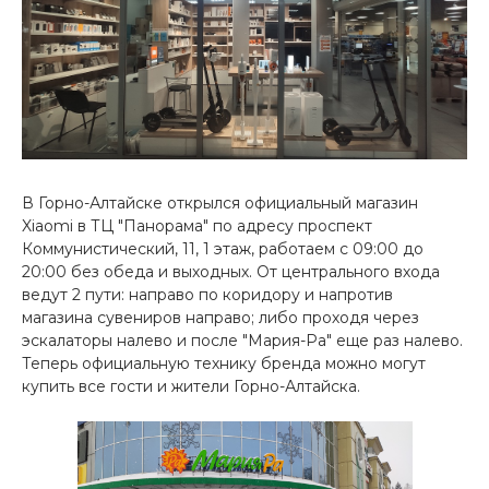
Добавляйте товары
в корзину
Оплачивайте сегодня только
25
% картой любого банка
В Горно-Алтайске открылся официальный магазин
Xiaomi в ТЦ "Панорама" по адресу проспект
Получайте товар
Коммунистический, 11, 1 этаж, работаем с 09:00 до
выбранный способом
20:00 без обеда и выходных. От центрального входа
ведут 2 пути: направо по коридору и напротив
магазина сувениров направо; либо проходя через
Оставшиеся
75
% будут
эскалаторы налево и после "Мария-Ра" еще раз налево.
списываться
с вашей карты
Теперь официальную технику бренда можно могут
по
25
%
каждые 2 недели
купить все гости и жители Горно-Алтайска.
Подробнее