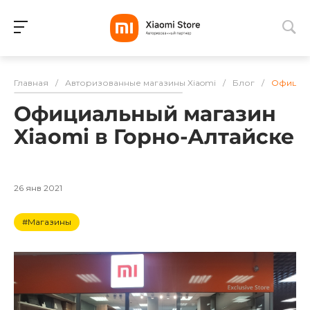
Для клиентов всех банков
Главная
/
Авторизованные магазины Xiaomi
/
Блог
/
Официал
Разбейте
Официальный магазин
оплату
на части
Xiaomi в Горно-Алтайске
без переплат
26 янв 2021
График платежей
#Магазины
Сегодня
25
%