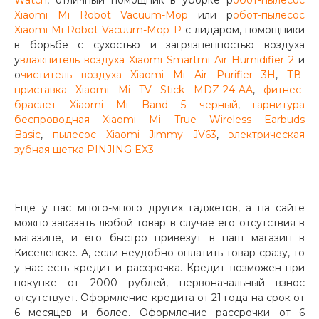
Watch
, отличный помощник в уборке р
обот-пылесос
Xiaomi Mi Robot Vacuum-Mop
или р
обот-пылесос
Xiaomi Mi Robot Vacuum-Mop P
с лидаром, помощники
в борьбе с сухостью и загрязнённостью воздуха
у
влажнитель воздуха Xiaomi Smartmi Air Humidifier 2
и
о
чиститель воздуха Xiaomi Mi Air Purifier 3H
,
ТВ-
приставка Xiaomi Mi TV Stick MDZ-24-AA
,
фитнес-
браслет Xiaomi Mi Band 5 черный
,
гарнитура
беспроводная Xiaomi Mi True Wireless Earbuds
Basic
,
пылесос Xiaomi Jimmy JV63
,
электрическая
зубная щетка PINJING EX3
Еще у нас много-много других гаджетов, а на сайте
можно заказать любой товар в случае его отсутствия в
магазине, и его быстро привезут в наш магазин в
Киселевске. А, если неудобно оплатить товар сразу, то
у нас есть кредит и рассрочка. Кредит возможен при
покупке от 2000 рублей, первоначальный взнос
отсутствует. Оформление кредита от 21 года на срок от
6 месяцев и более. Оформление рассрочки от 6