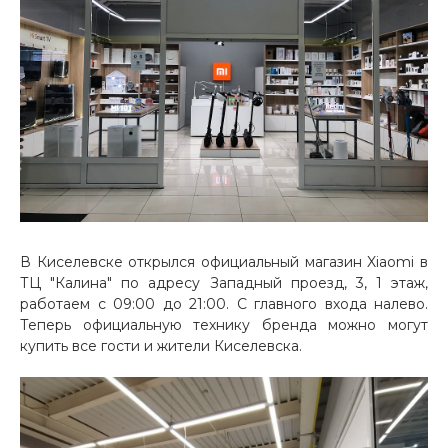
Добавляйте товары
в корзину
Оплачивайте сегодня только
25
% картой любого банка
Получайте товар
выбранный способом
В Киселевске открылся официальный магазин Xiaomi в
ТЦ "Калина" по адресу Западный проезд, 3, 1 этаж,
Оставшиеся
75
% будут
работаем с 09:00 до 21:00. С главного входа налево.
списываться
с вашей карты
Теперь официальную технику бренда можно могут
купить все гости и жители Киселевска.
по
25
%
каждые 2 недели
Подробнее