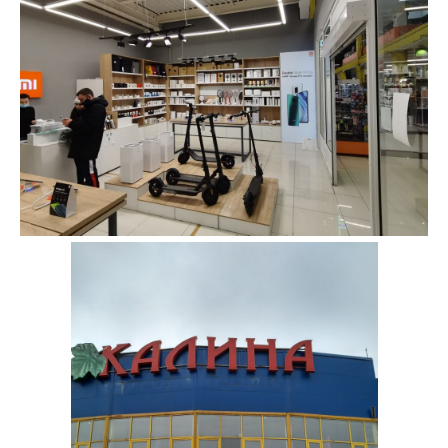
об оплате Плайтом
Остались вопросы?
25
8 800 302-02-51
plait.ru
раз в 2
недели