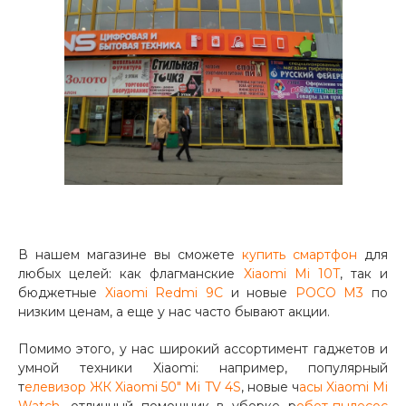
раз в 2 недели
В нашем магазине вы cможете
купить смартфон
для
любых целей: как флагманские
Xiaomi Mi 10T
, так и
бюджетные
Xiaomi Redmi 9C
и новые
POCO M3
по
низким ценам, а еще у нас часто бывают акции.
Помимо этого, у нас широкий ассортимент гаджетов и
умной техники Xiaomi: например, популярный
т
елевизор ЖК Xiaomi 50" Mi TV 4S
, новые ч
асы Xiaomi Mi