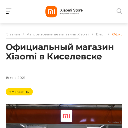
Для клиентов всех банков
Главная
/
Авторизованные магазины Xiaomi
/
Блог
/
Официал
Разбейте
Официальный магазин
оплату
на части
Xiaomi в Киселевске
без переплат
18 янв 2021
График платежей
#Магазины
Сегодня
25
%