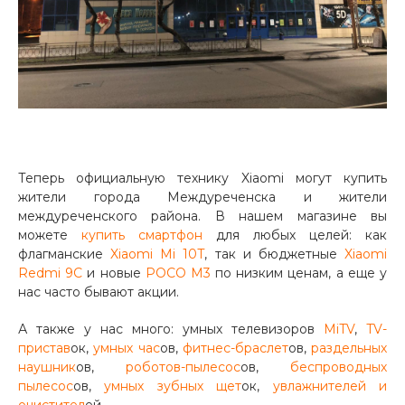
раз в 2 недели
Теперь официальную технику Xiaomi могут купить
жители города Междуреченска и жители
междуреченского района. В нашем магазине вы
можете
купить смартфон
для любых целей: как
флагманские
Xiaomi Mi 10T
, так и бюджетные
Xiaomi
Redmi 9C
и новые
POCO M3
по низким ценам, а еще у
нас часто бывают акции.
А также у нас много: умных телевизоров
MiTV
,
TV-
пристав
ок,
умных час
ов,
фитнес-браслет
ов,
раздельных
наушник
ов,
роботов-пылесос
ов,
беспроводных
пылесос
ов,
умных зубных щет
ок,
увлажнителей и