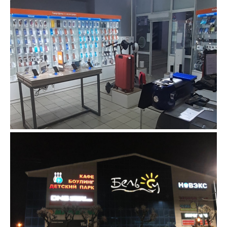
об оплате Плайтом
Остались вопросы?
25
8 800 302-02-51
plait.ru
раз в 2
недели