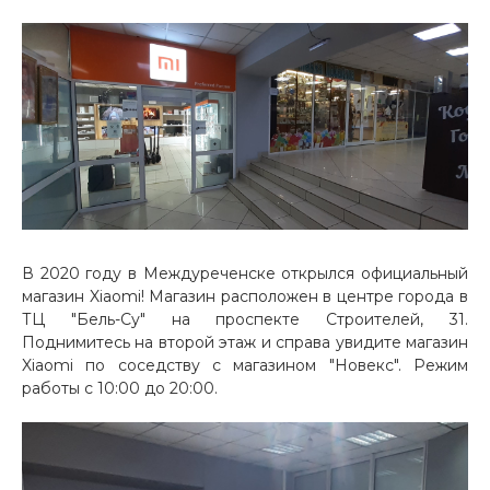
Добавляйте товары
в корзину
Оплачивайте сегодня только
25
% картой любого банка
Получайте товар
выбранный способом
В 2020 году в Междуреченске открылся официальный
магазин Xiaomi! Магазин расположен в центре города в
ТЦ "Бель-Су" на проспекте Строителей, 31.
Оставшиеся
75
% будут
Поднимитесь на второй этаж и справа увидите магазин
списываться
с вашей карты
Xiaomi по соседству с магазином "Новекс". Режим
по
25
%
каждые 2 недели
работы с 10:00 до 20:00.
Подробнее