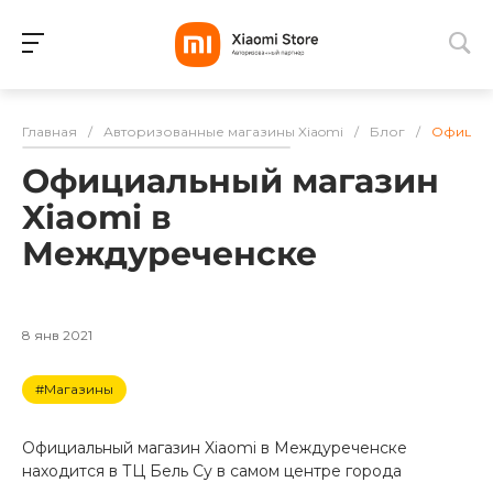
Для клиентов всех банков
Главная
/
Авторизованные магазины Xiaomi
/
Блог
/
Официал
Разбейте
Официальный магазин
оплату
на части
Xiaomi в
без переплат
Междуреченске
График платежей
8 янв 2021
#Магазины
Сегодня
25
%
Официальный магазин Xiaomi в Междуреченске
находится в ТЦ Бель Су в самом центре города