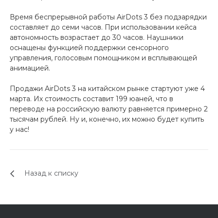
об оплате Плайтом
Время беспрерывной работы AirDots 3 без подзарядки
составляет до семи часов. При использовании кейса
автономность возрастает до 30 часов. Наушники
оснащены функцией поддержки сенсорного
управления, голосовым помощником и всплывающей
Остались вопросы?
25
анимацией.
8 800 302-02-51
plait.ru
раз в 2
Продажи AirDots 3 на китайском рынке стартуют уже 4
недели
марта. Их стоимость составит 199 юаней, что в
переводе на российскую валюту равняется примерно 2
тысячам рублей. Ну и, конечно, их можно будет купить
у нас!
Назад к списку