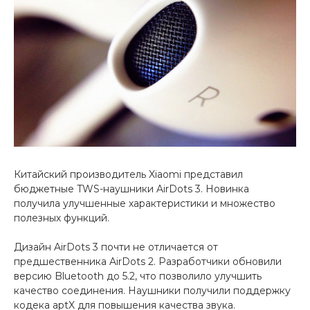
Добавляйте товары
в корзину
Оплачивайте сегодня только
25
% картой любого банка
Получайте товар
выбранный способом
Китайский производитель Xiaomi представил
бюджетные TWS-наушники AirDots 3. Новинка
получила улучшенные характеристики и множество
Оставшиеся
75
% будут
полезных функций.
списываться
с вашей карты
по
25
%
каждые 2 недели
Дизайн AirDots 3 почти не отличается от
предшественника AirDots 2. Разработчики обновили
версию Bluetooth до 5.2, что позволило улучшить
качество соединения. Наушники получили поддержку
кодека aptX для повышения качества звука.
Подробнее