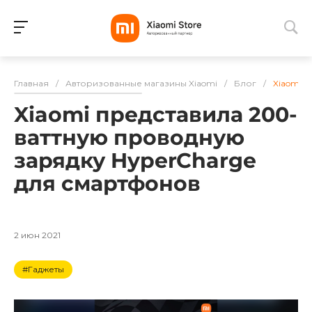
Для клиентов всех банков
Главная
/
Авторизованные магазины Xiaomi
/
Блог
/
Xiaomi 
Разбейте
Xiaomi представила 200-
оплату
на части
ваттную проводную
без переплат
зарядку HyperCharge
для смартфонов
График платежей
2 июн 2021
Сегодня
#Гаджеты
25
%