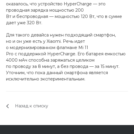
оказалось, что устройство HyperCharge — это
об оплате Плайтом
проводная зарядка мощностью 200
Вт и беспроводная — мощностью 120 Вт, что в сумме
дает уже 320 Вт.
Для такого девайса нужен подходящий смартфон,
Остались вопросы?
25
но и он уже есть у Xiaomi. Речь идет
8 800 302-02-51
о модернизированном флагмане Mi 11
plait.ru
раз в 2
Pro с поддержкой HyperCharge. Его батарея емкостью
недели
4000 мАч способна заряжаться целиком
по проводу за 8 минут, а без провода — за 15 минут.
Уточним, что пока данный смартфона является
исключительно экспериментальным.
Назад к списку