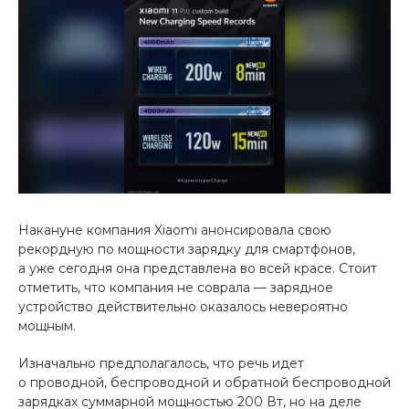
Добавляйте товары
в корзину
Оплачивайте сегодня только
25
% картой любого банка
Получайте товар
выбранный способом
Накануне компания Xiaomi анонсировала свою
рекордную по мощности зарядку для смартфонов,
а уже сегодня она представлена во всей красе. Стоит
Оставшиеся
75
% будут
отметить, что компания не соврала — зарядное
списываться
с вашей карты
устройство действительно оказалось невероятно
по
25
%
каждые 2 недели
мощным.
Изначально предполагалось, что речь идет
о проводной, беспроводной и обратной беспроводной
зарядках суммарной мощностью 200 Вт, но на деле
Подробнее