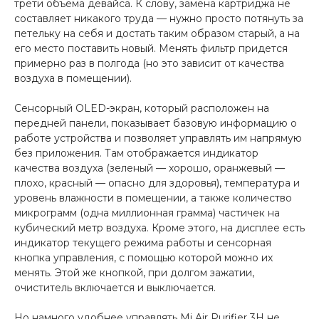
трети объема девайса. К слову, замена картриджа не
составляет никакого труда — нужно просто потянуть за
петельку на себя и достать таким образом старый, а на
его место поставить новый. Менять фильтр придется
примерно раз в полгода (но это зависит от качества
воздуха в помещении).
раз в 2 недели
Сенсорный OLED-экран, который расположен на
передней панели, показывает базовую информацию о
работе устройства и позволяет управлять им напрямую
без приложения. Там отображается индикатор
качества воздуха (зеленый — хорошо, оранжевый —
плохо, красный — опасно для здоровья), температура и
уровень влажности в помещении, а также количество
микрограмм (одна миллионная грамма) частичек на
кубический метр воздуха. Кроме этого, на дисплее есть
индикатор текущего режима работы и сенсорная
кнопка управления, с помощью которой можно их
менять. Этой же кнопкой, при долгом зажатии,
очиститель включается и выключается.
Но намного удобнее управлять Mi Air Purifier 3H не