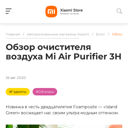
Для клиентов всех банков
Главная
/
Авторизованные магазины Xiaomi
/
Блог
/
Обзор оч
Разбейте
Обзор очистителя
оплату
на части
воздуха Mi Air Purifier 3H
без переплат
25 авг 2020
График платежей
#Гаджеты
#Обзоры
Сегодня
Новинка в честь двадцатилетия Foamposite — «Island
25
%
Green» восхищает нас своим ультра модным оттенком.