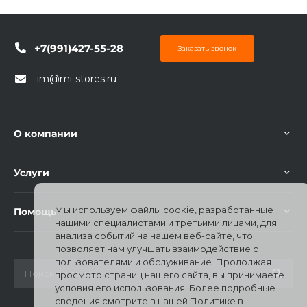
+7(991)427-55-28
Заказать звонок
im@mi-stores.ru
О компании
Услуги
Мы используем файлы cookie, разработанные
Помощь
нашими специалистами и третьими лицами, для
анализа событий на нашем веб-сайте, что
позволяет нам улучшать взаимодействие с
пользователями и обслуживание. Продолжая
просмотр страниц нашего сайта, вы принимаете
условия его использования. Более подробные
сведения смотрите в нашей Политике в