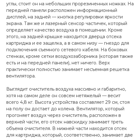
углы, стоит он на небольших прорезиненных ножках. На
об оплате Плайтом
передней панели расположен информационный
дисплей, на задней — кнопка регулировки яркости
экрана. Там же и лазерный сенсор частичек, который
определяет качество воздуха в помещении. Кроме
этого, на задней крышке находится дверца отсека
Остались вопросы?
25
картриджа и ее защелка, а в самом низу — гнездо для
8 800 302-02-51
подключения съемного сетевого кабеля. На боковых
plait.ru
раз в 2
стенках, кроме сетки воздухозаборника (которая также
недели
есть и на передней панели), нет ничего. Верх
практически полностью занимает несъемная решетка
вентилятора.
Выглядит очиститель воздуха массивно и габаритно,
хотя на самом деле он совсем нетяжелый — весит
всего 4,8 кг. Высота устройства составляет 29 см, стоя
на полу он достает до колена. Вентилятор, который
прогоняет воздух через очиститель, расположен в
верхней части, его отсек навскидку занимает треть
объема очистителя. В нижней части находится отсек
для картриджа, который, соответственно, занимает две