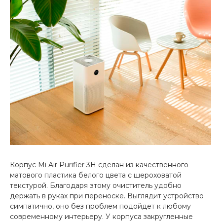
Добавляйте товары
в корзину
Оплачивайте сегодня только
25
% картой любого банка
Получайте товар
выбранный способом
Оставшиеся
75
% будут
списываться
с вашей карты
Корпус Mi Air Purifier 3H сделан из качественного
по
25
%
каждые 2 недели
матового пластика белого цвета с шероховатой
текстурой. Благодаря этому очиститель удобно
держать в руках при переноске. Выглядит устройство
симпатично, оно без проблем подойдет к любому
современному интерьеру. У корпуса закругленные
Подробнее