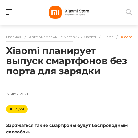
Для клиентов всех банков
Главная
/
Авторизованные магазины Xiaomi
/
Блог
/
Xiaomi 
Разбейте
Xiaomi планирует
оплату
на части
выпуск смартфонов без
без переплат
порта для зарядки
График платежей
17 июн 2021
#Слухи
Сегодня
25
%
Заряжаться такие смартфоны будут беспроводным
способом.