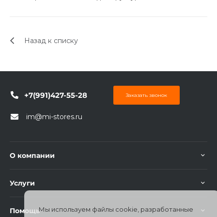
об оплате Плайтом
Назад к списку
Остались вопросы?
25
8 800 302-02-51
plait.ru
раз в 2
+7(991)427-55-28
Заказать звонок
недели
im@mi-stores.ru
О компании
Услуги
Мы используем файлы cookie, разработанные
Помощь