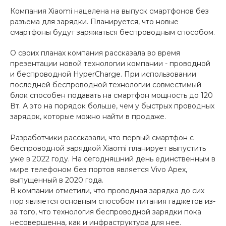
Компания Xiaomi нацелена на выпуск смартфонов без
Добавляйте товары
разъема для зарядки. Планируется, что новые
в корзину
смартфоны будут заряжаться беспроводным способом.
О своих планах компания рассказала во время
Оплачивайте сегодня только
презентации новой технологии компании - проводной
25
% картой любого банка
и беспроводной HyperCharge. При использовании
последней беспроводной технологии совместимый
блок способен подавать на смартфон мощность до 120
Вт. А это на порядок больше, чем у быстрых проводных
Получайте товар
зарядок, которые можно найти в продаже.
выбранный способом
Разработчики рассказали, что первый смартфон с
беспроводной зарядкой Xiaomi планирует выпустить
Оставшиеся
75
% будут
уже в 2022 году. На сегодняшний день единственным в
списываться
с вашей карты
мире телефоном без портов является Vivo Apex,
по
25
%
каждые 2 недели
выпущенный в 2020 года.
В компании отметили, что проводная зарядка до сих
пор является основным способом питания гаджетов из-
за того, что технология беспроводной зарядки пока
несовершенна, как и инфраструктура для нее.
Подробнее