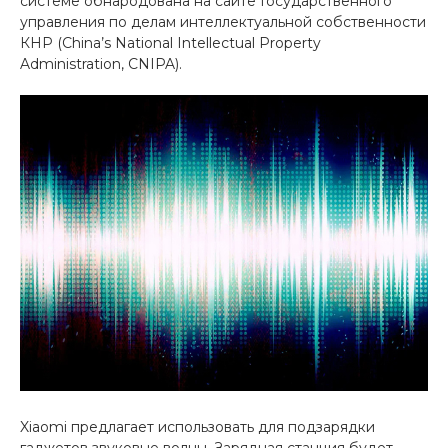
системе обнародована на сайте Государственного
управления по делам интеллектуальной собственности
Добавляйте товары
КНР (China’s National Intellectual Property
в корзину
Administration, CNIPA).
Оплачивайте сегодня только
25
% картой любого банка
Получайте товар
выбранный способом
Оставшиеся
75
% будут
списываться
с вашей карты
по
25
%
каждые 2 недели
Xiaomi предлагает использовать для подзарядки
Подробнее