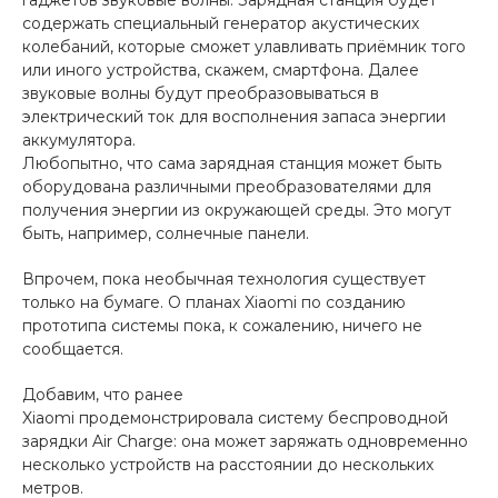
гаджетов звуковые волны. Зарядная станция будет
об оплате Плайтом
содержать специальный генератор акустических
колебаний, которые сможет улавливать приёмник того
или иного устройства, скажем, смартфона. Далее
звуковые волны будут преобразовываться в
электрический ток для восполнения запаса энергии
Остались вопросы?
аккумулятора.
25
8 800 302-02-51
Любопытно, что сама зарядная станция может быть
оборудована различными преобразователями для
plait.ru
раз в 2
получения энергии из окружающей среды. Это могут
недели
быть, например, солнечные панели.
Впрочем, пока необычная технология существует
только на бумаге. О планах Xiaomi по созданию
прототипа системы пока, к сожалению, ничего не
сообщается.
Добавим, что ранее
Xiaomi продемонстрировала систему беспроводной
зарядки Air Charge: она может заряжать одновременно
несколько устройств на расстоянии до нескольких
метров.