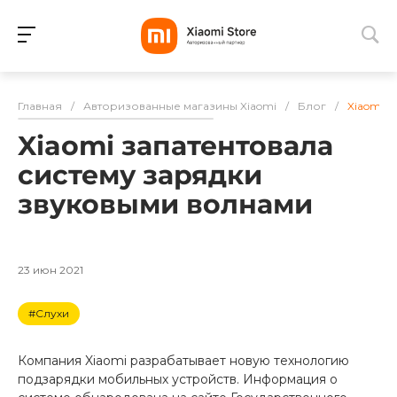
Для клиентов всех банков
Главная
/
Авторизованные магазины Xiaomi
/
Блог
/
Xiaomi 
Разбейте
Xiaomi запатентовала
оплату
на части
систему зарядки
без переплат
звуковыми волнами
График платежей
23 июн 2021
#Слухи
Сегодня
25
%
Компания Xiaomi разрабатывает новую технологию
подзарядки мобильных устройств. Информация о