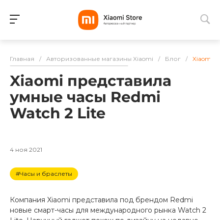
Для клиентов всех банков
Главная
/
Авторизованные магазины Xiaomi
/
Блог
/
Xiaomi п
Разбейте
Xiaomi представила
оплату
на части
умные часы Redmi
без переплат
Watch 2 Lite
График платежей
4 ноя 2021
#Часы и браслеты
Сегодня
25
%
Компания Xiaomi представила под брендом Redmi
новые смарт-часы для международного рынка Watch 2