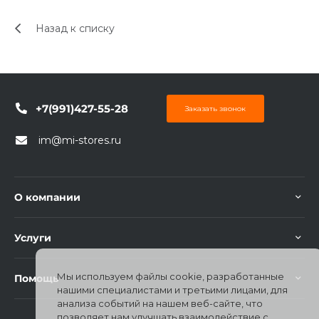
об оплате Плайтом
Назад к списку
Остались вопросы?
25
8 800 302-02-51
+7(991)427-55-28
Заказать звонок
plait.ru
раз в 2
im@mi-stores.ru
недели
О компании
Услуги
Мы используем файлы cookie, разработанные
Помощь
нашими специалистами и третьими лицами, для
анализа событий на нашем веб-сайте, что
позволяет нам улучшать взаимодействие с