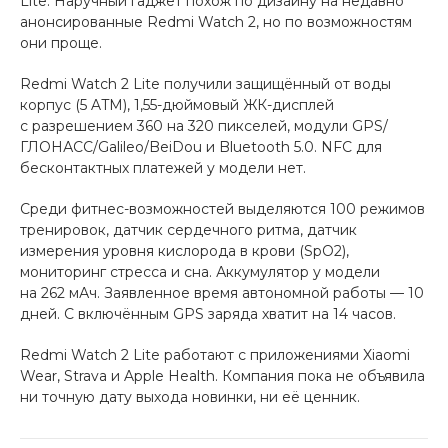
Lite. Наручный гаджет похож по дизайну на недавно
анонсированные Redmi Watch 2, но по возможностям
Добавляйте товары
они проще.
в корзину
Redmi Watch 2 Lite получили защищённый от воды
корпус (5 ATM), 1,55-дюймовый ЖК-дисплей
Оплачивайте сегодня только
с разрешением 360 на 320 пикселей, модули GPS/
25
% картой любого банка
ГЛОНАСС/Galileo/BeiDou и Bluetooth 5.0. NFC для
бесконтактных платежей у модели нет.
Среди фитнес-возможностей выделяются 100 режимов
Получайте товар
тренировок, датчик сердечного ритма, датчик
выбранный способом
измерения уровня кислорода в крови (SpO2),
мониторинг стресса и сна. Аккумулятор у модели
на 262 мАч. Заявленное время автономной работы — 10
Оставшиеся
75
% будут
дней. С включённым GPS заряда хватит на 14 часов.
списываться
с вашей карты
по
25
%
каждые 2 недели
Redmi Watch 2 Lite работают с приложениями Xiaomi
Wear, Strava и Apple Health. Компания пока не объявила
ни точную дату выхода новинки, ни её ценник.
Подробнее