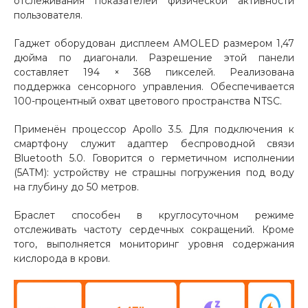
отслеживания показателей физической активности
пользователя.
Добавляйте товары
в корзину
Гаджет оборудован дисплеем AMOLED размером 1,47
дюйма по диагонали. Разрешение этой панели
составляет 194 × 368 пикселей. Реализована
Оплачивайте сегодня только
поддержка сенсорного управления. Обеспечивается
25
% картой любого банка
100-процентный охват цветового пространства NTSC.
Применён процессор Apollo 3.5. Для подключения к
смартфону служит адаптер беспроводной связи
Получайте товар
Bluetooth 5.0. Говорится о герметичном исполнении
выбранный способом
(5ATM): устройству не страшны погружения под воду
на глубину до 50 метров.
Оставшиеся
75
% будут
Браслет способен в круглосуточном режиме
списываться
с вашей карты
отслеживать частоту сердечных сокращений. Кроме
по
25
%
каждые 2 недели
того, выполняется мониторинг уровня содержания
кислорода в крови.
Подробнее