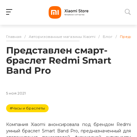
Для клиентов всех банков
Главная
/
Авторизованные магазины Xiaomi
/
Блог
/
Представ
Разбейте
Представлен смарт-
оплату
на части
браслет Redmi Smart
без переплат
Band Pro
График платежей
5 ноя 2021
#Часы и браслеты
Сегодня
25
%
Компания Xiaomi анонсировала под брендом Redmi
умный браслет Smart Band Pro, предназначенный для