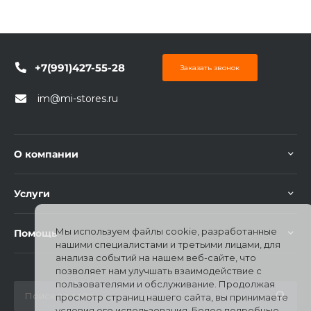
+7(991)427-55-28
Заказать звонок
im@mi-stores.ru
раз в 2 недели
О компании
Услуги
Мы используем файлы cookie, разработанные
Помощь
нашими специалистами и третьими лицами, для
анализа событий на нашем веб-сайте, что
позволяет нам улучшать взаимодействие с
пользователями и обслуживание. Продолжая
просмотр страниц нашего сайта, вы принимаете
условия его использования. Более подробные