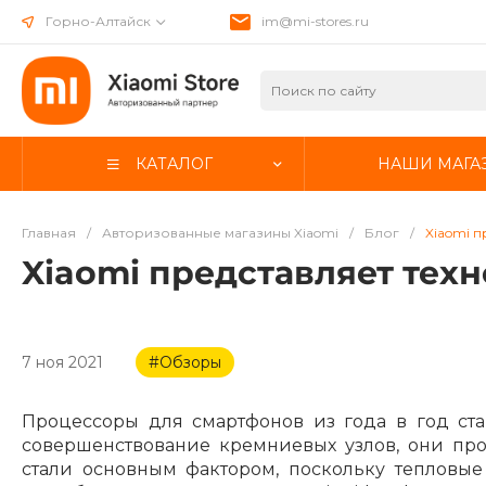
Горно-Алтайск
im@mi-stores.ru
КАТАЛОГ
НАШИ МАГА
Главная
/
Авторизованные магазины Xiaomi
/
Блог
/
Xiaomi п
Xiaomi представляет техн
7 ноя 2021
#Обзоры
Процессоры для смартфонов из года в год ста
совершенствование кремниевых узлов, они пр
стали основным фактором, поскольку тепловые