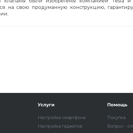
и клапаны были изобретены компанией Tesla и
тся на свою продуманную конструкцию, гарантир
нии.
Подробнее
об оплате Плайтом
25
раз в 2
Остались вопросы?
недели
8 800 302-02-51
plait.ru
Услуги
Помощь
Настройка смартфона
Покупка
Настройка гаджетов
Вопрос - от