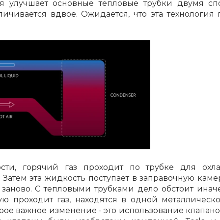
рая улучшает основные тепловые трубки двумя сп
ичивается вдвое. Ожидается, что эта технология 
Сегодня
25
%
Добавляйте товары
в корзину
Оплачивайте сегодня только
25
% картой любого банка
сти, горячий газ проходит по трубке для охл
Получайте товар
выбранный способом
 Затем эта жидкость поступает в заправочную камер
 заново. С тепловыми трубками дело обстоит иначе
ю проходит газ, находятся в одной металлическо
Оставшиеся
75
% будут
списываться
рое важное изменение - это использование клапанов
с вашей карты
по
25
%
каждые 2 недели