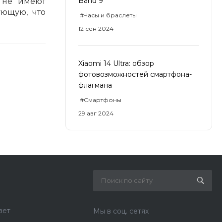
Band 9
 не имеют
ующую, что
#Часы и браслеты
12 сен 2024
Xiaomi 14 Ultra: обзор
фотовозможностей смартфона-
флагмана
#Смартфоны
29 авг 2024
вет
Мы в соц. сетях