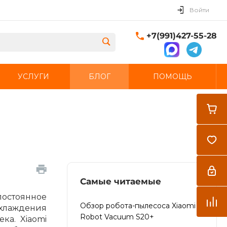
Войти
+7(991)427-55-28
УСЛУГИ
БЛОГ
ПОМОЩЬ
Закрыть
Самые читаемые
постоянное
Обзор робота-пылесоса Xiaomi
охлаждения
Robot Vacuum S20+
ка. Xiaomi