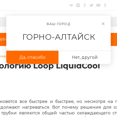
ВАШ ГОРОД
ГОРНО-АЛТАЙСК
ЗИНЫ
АКЦИИ
КОМПАНИЯ
редставляет технологию Loop LiquidCool
Да, спасибо
Нет, другой
Для клиентов всех банков
ологию Loop LiquidCool
Разбейте
оплату
на части
без переплат
новятся все быстрее и быстрее, но несмотря на 
График платежей
одолжают нагреваться. Вот почему решения для 
 трубки являются общей частью охлаждающего сте