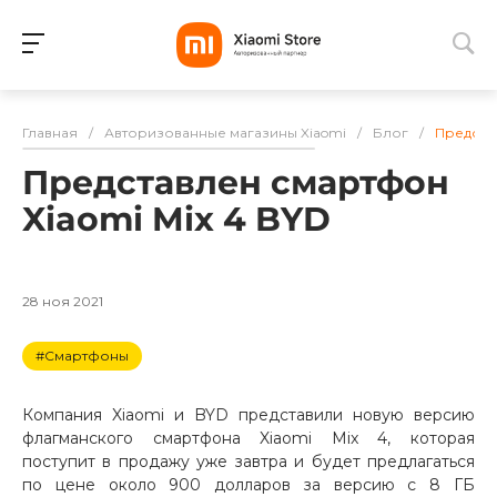
Для клиентов всех банков
Главная
/
Авторизованные магазины Xiaomi
/
Блог
/
Представ
Разбейте
Представлен смартфон
оплату
на части
Xiaomi Mix 4 BYD
без переплат
28 ноя 2021
График платежей
#Смартфоны
Сегодня
Компания Xiaomi и BYD представили новую версию
25
%
флагманского смартфона Xiaomi Mix 4, которая
поступит в продажу уже завтра и будет предлагаться
по цене около 900 долларов за версию с 8 ГБ