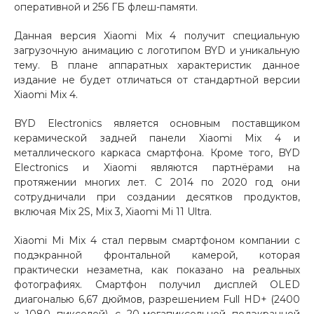
оперативной и 256 ГБ флеш-памяти.
Добавляйте товары
Данная версия Xiaomi Mix 4 получит специальную
в корзину
загрузочную анимацию с логотипом BYD и уникальную
тему. В плане аппаратных характеристик данное
издание не будет отличаться от стандартной версии
Оплачивайте сегодня только
Xiaomi Mix 4.
25
% картой любого банка
BYD Electronics является основным поставщиком
керамической задней панели Xiaomi Mix 4 и
Получайте товар
металлического каркаса смартфона. Кроме того, BYD
выбранный способом
Electronics и Xiaomi являются партнёрами на
протяжении многих лет. С 2014 по 2020 год они
сотрудничали при создании десятков продуктов,
Оставшиеся
75
% будут
включая Mix 2S, Mix 3, Xiaomi Mi 11 Ultra.
списываться
с вашей карты
Xiaomi Mi Mix 4 стал первым смартфоном компании с
по
25
%
каждые 2 недели
подэкранной фронтальной камерой, которая
практически незаметна, как показано на реальных
фотографиях. Смартфон получил дисплей OLED
диагональю 6,67 дюймов, разрешением Full HD+ (2400
Подробнее