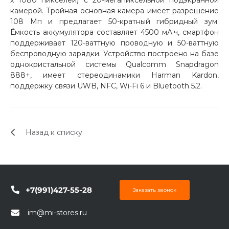
х 1080 пикселей) с 20-мегапиксельной подэкранной
об оплате Плайтом
камерой. Тройная основная камера имеет разрешение
108 Мп и предлагает 50-кратный гибридный зум.
Ёмкость аккумулятора составляет 4500 мА·ч, смартфон
поддерживает 120-ваттную проводную и 50-ваттную
беспроводную зарядки. Устройство построено на базе
Остались вопросы?
однокристальной системы Qualcomm Snapdragon
25
8 800 302-02-51
888+, имеет стереодинамики Harman Kardon,
поддержку связи UWB, NFC, Wi-Fi 6 и Bluetooth 5.2.
plait.ru
раз в 2
недели
Назад к списку
+7(991)427-55-28
Заказать звонок
im@mi-stores.ru