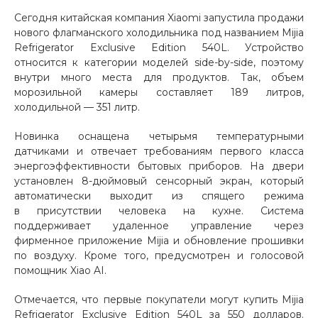
Сегодня китайская компания Xiaomi запустила продажи
Добавляйте товары
нового флагманского холодильника под названием Mijia
в корзину
Refrigerator Exclusive Edition 540L. Устройство
относится к категории моделей side-by-side, поэтому
внутри много места для продуктов. Так, объем
Оплачивайте сегодня только
морозильной камеры составляет 189 литров,
25
% картой любого банка
холодильной — 351 литр.
Новинка оснащена четырьмя температурными
Получайте товар
датчиками и отвечает требованиям первого класса
энергоэффективности бытовых приборов. На двери
выбранный способом
установлен 8-дюймовый сенсорный экран, который
автоматически выходит из спящего режима
в присутствии человека на кухне. Система
Оставшиеся
75
% будут
поддерживает удаленное управление через
списываться
с вашей карты
фирменное приложение Mijia и обновление прошивки
по
25
%
каждые 2 недели
по воздуху. Кроме того, предусмотрен и голосовой
помощник Xiao AI.
Отмечается, что первые покупатели могут купить Mijia
Подробнее
Refrigerator Exclusive Edition 540L за 550 долларов.