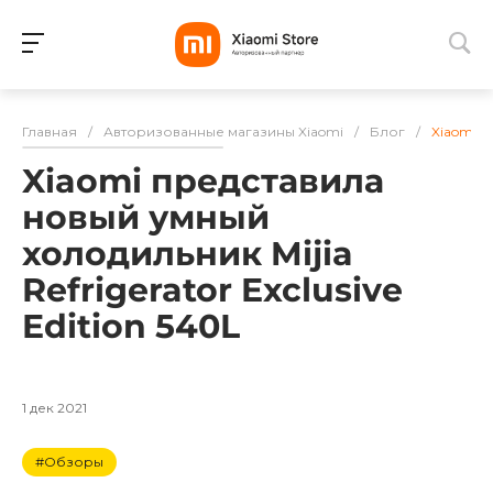
Для клиентов всех банков
Главная
/
Авторизованные магазины Xiaomi
/
Блог
/
Xiaomi п
Разбейте
Xiaomi представила
оплату
на части
новый умный
без переплат
холодильник Mijia
Refrigerator Exclusive
Edition 540L
График платежей
Сегодня
1 дек 2021
25
%
#Обзоры