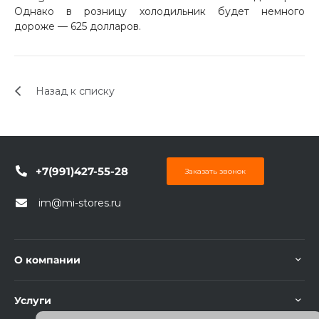
Однако в розницу холодильник будет немного
об оплате Плайтом
дороже — 625 долларов.
Остались вопросы?
Назад к списку
25
8 800 302-02-51
plait.ru
раз в 2
недели
+7(991)427-55-28
Заказать звонок
im@mi-stores.ru
О компании
Услуги