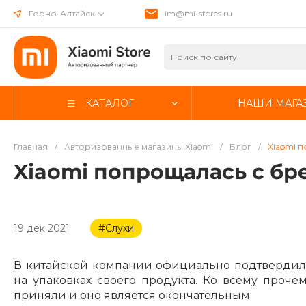
Горно-Алтайск
im@mi-stores.ru
КАТАЛОГ
НАШИ МАГА
Главная
/
Авторизованные магазины Xiaomi
/
Блог
/
Xiaomi 
Xiaomi попрощалась с бр
19 дек 2021
#Слухи
В китайской компании официально подтвердили,
на упаковках своего продукта. Ко всему проче
приняли и оно является окончательным.