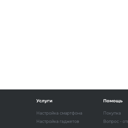
Подробнее
об оплате Плайтом
25
раз в 2
Остались вопросы?
недели
8 800 302-02-51
plait.ru
Услуги
Помощь
Настройка смартфона
Покупка
Настройка гаджетов
Вопрос - от