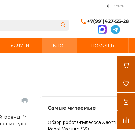
Войти
+7(991)427-55-28
УСЛУГИ
БЛОГ
ПОМОЩЬ
Закрыть
Самые читаемые
й бренд Mi
Обзор робота-пылесоса Xiaomi
ешение уже
Robot Vacuum S20+