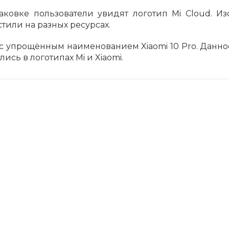
аковке пользователи увидят логотип Mi Cloud. И
Сегодня
или на разных ресурсах.
25
%
ют с упрощённым наименованием Xiaomi 10 Pro. Данн
ись в логотипах Mi и Xiaomi.
Добавляйте товары
в корзину
Оплачивайте сегодня только
25
% картой любого банка
Получайте товар
выбранный способом
Оставшиеся
75
% будут
списываться
с вашей карты
по
25
%
каждые 2 недели