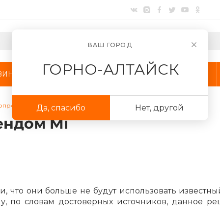
ВАШ ГОРОД
ГОРНО-АЛТАЙСК
ЗИНЫ
АКЦИИ
КОМПАНИЯ
попрощалась с брендом Mi
Да, спасибо
Нет, другой
Для клиентов всех банков
ендом Mi
Разбейте
оплату
на части
без переплат
 что они больше не будут использовать известны
График платежей
му, по словам достоверных источников, данное р