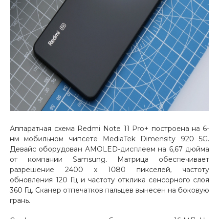
об оплате Плайтом
Остались вопросы?
25
8 800 302-02-51
plait.ru
раз в 2
недели
Аппаратная схема Redmi Note 11 Pro+ построена на 6-
нм мобильном чипсете MediaTek Dimensity 920 5G.
Девайс оборудован AMOLED-дисплеем на 6,67 дюйма
от компании Samsung. Матрица обеспечивает
разрешение 2400 х 1080 пикселей, частоту
обновления 120 Гц и частоту отклика сенсорного слоя
360 Гц. Сканер отпечатков пальцев вынесен на боковую
грань.