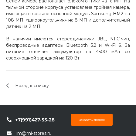
Селфи-камера располагает блоком оптики на 16 МП. На
тыльной стороне корпуса установлена тройная камера,
имеющая в составе основной модуль Samsung HM2 на
108 МП, «широкоугольник» на 8 МП и дополнительный
датчик на 2 МП.
В наличии имеются стереодинамики JBL, NFC-чип,
беспроводные адаптеры Bluetooth 5.2 и Wi-Fi 6. За
раз в 2 недели
питание отвечает аккумулятор на 4500 мАч со
сверхмощной зарядкой на 120 Вт.
Назад к списку
+7(991)427-55-28
Заказать звонок
im@mi-stores.ru