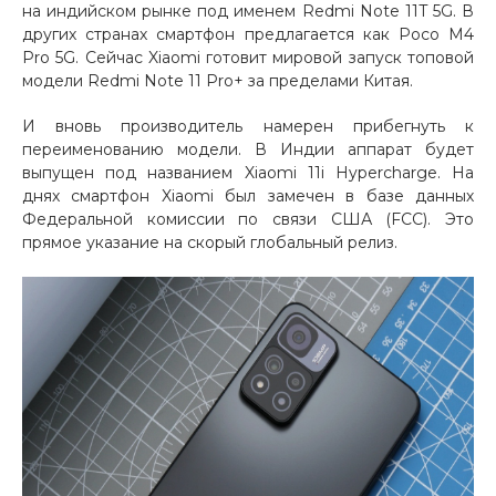
на индийском рынке под именем Redmi Note 11T 5G. В
других странах смартфон предлагается как Poco M4
Добавляйте товары
Pro 5G. Сейчас Xiaomi готовит мировой запуск топовой
в корзину
модели Redmi Note 11 Pro+ за пределами Китая.
И вновь производитель намерен прибегнуть к
Оплачивайте сегодня только
переименованию модели. В Индии аппарат будет
25
% картой любого банка
выпущен под названием Xiaomi 11i Hypercharge. На
днях смартфон Xiaomi был замечен в базе данных
Федеральной комиссии по связи США (FCC). Это
Получайте товар
прямое указание на скорый глобальный релиз.
выбранный способом
Оставшиеся
75
% будут
списываться
с вашей карты
по
25
%
каждые 2 недели
Подробнее