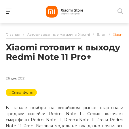
Для клиентов всех банков
Главная
/
Авторизованные магазины Xiaomi
/
Блог
/
Xiaomi г
Разбейте
Xiaomi готовит к выходу
оплату
на части
Redmi Note 11 Pro+
без переплат
26 дек 2021
График платежей
#Смартфоны
Сегодня
В начале ноября на китайском рынке стартовали
25
%
продажи линейки Redmi Note 11. Серия включает
смартфоны Redmi Note 11, Redmi Note 11 Pro и Redmi
Note 11 Pro+. Базовая модель не так давно появилась