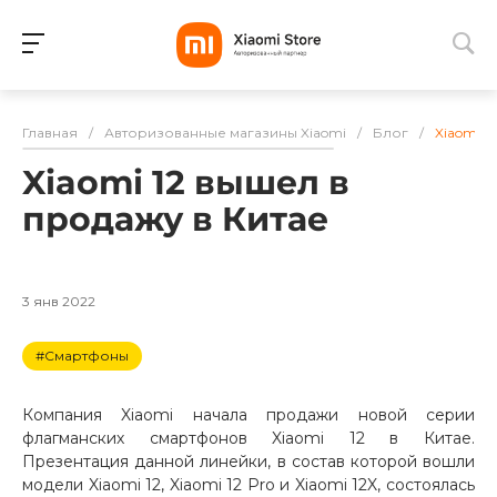
Для клиентов всех банков
Главная
/
Авторизованные магазины Xiaomi
/
Блог
/
Xiaomi 1
Разбейте
Xiaomi 12 вышел в
оплату
на части
продажу в Китае
без переплат
3 янв 2022
График платежей
#Смартфоны
Сегодня
Компания Xiaomi начала продажи новой серии
25
%
флагманских смартфонов Xiaomi 12 в Китае.
Презентация данной линейки, в состав которой вошли
модели Xiaomi 12, Xiaomi 12 Pro и Xiaomi 12X, состоялась