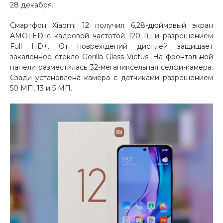
28 декабря.
Добавляйте товары
Смартфон Xiaomi 12 получил 6,28-дюймовый экран
в корзину
AMOLED с кадровой частотой 120 Гц и разрешением
Full HD+. От повреждений дисплей защищает
закаленное стекло Gorilla Glass Victus. На фронтальной
Оплачивайте сегодня только
панели разместилась 32-мегапиксельная селфи-камера.
25
% картой любого банка
Сзади установлена камера с датчиками разрешением
50 МП, 13 и 5 МП.
Получайте товар
выбранный способом
Оставшиеся
75
% будут
списываться
с вашей карты
по
25
%
каждые 2 недели
Подробнее