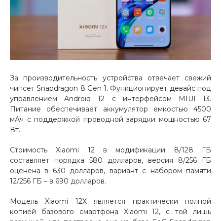
об оплате Плайтом
Остались вопросы?
25
8 800 302-02-51
За производительность устройства отвечает свежий
plait.ru
раз в 2
чипсет Snapdragon 8 Gen 1. Функционирует девайс под
недели
управлением Android 12 с интерфейсом MIUI 13.
Питание обеспечивает аккумулятор емкостью 4500
мАч с поддержкой проводной зарядки мощностью 67
Вт.
Стоимость Xiaomi 12 в модификации 8/128 ГБ
составляет порядка 580 долларов, версия 8/256 ГБ
оценена в 630 долларов, вариант с набором памяти
12/256 ГБ – в 690 долларов.
Модель Xiaomi 12X является практически полной
копией базового смартфона Xiaomi 12, с той лишь