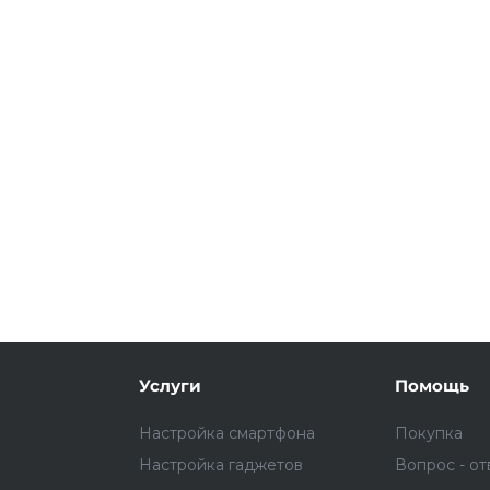
Подробнее
об оплате Плайтом
25
раз в 2
Остались вопросы?
недели
8 800 302-02-51
plait.ru
Услуги
Помощь
Настройка смартфона
Покупка
Настройка гаджетов
Вопрос - от