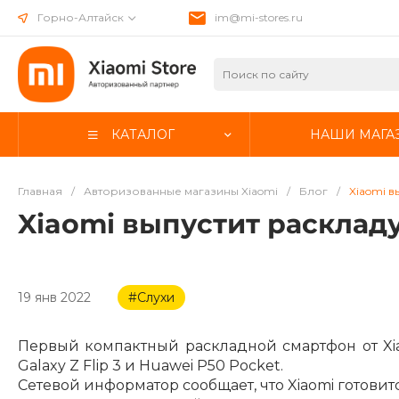
Горно-Алтайск
im@mi-stores.ru
КАТАЛОГ
НАШИ МАГА
Главная
/
Авторизованные магазины Xiaomi
/
Блог
/
Xiaomi в
Xiaomi выпустит расклад
19 янв 2022
#Слухи
Первый компактный раскладной смартфон от Xia
Galaxy Z Flip 3 и Huawei P50 Pocket.
Сетевой информатор сообщает, что Xiaomi готовитс