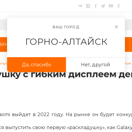
ВАШ ГОРОД
ГОРНО-АЛТАЙСК
ЗИНЫ
АКЦИИ
КОМПАНИЯ
ыпустит раскладушку с гибким дисплеем дешевле, чем у конкурентов
Да, спасибо
Нет, другой
Для клиентов всех банков
ушку с гибким дисплеем де
Разбейте
оплату
на части
без переплат
omi выйдет в 2022 году. На рынке он будет конку
График платежей
я выпустить свою первую «раскладушку», как Galaxy Z