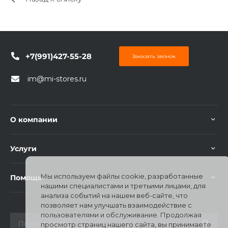
об оплате Плайтом
+7(991)427-55-28
Заказать звонок
Остались вопросы?
25
8 800 302-02-51
im@mi-stores.ru
plait.ru
раз в 2
недели
О компании
Услуги
Мы используем файлы cookie, разработанные
Помощь
нашими специалистами и третьими лицами, для
анализа событий на нашем веб-сайте, что
позволяет нам улучшать взаимодействие с
пользователями и обслуживание. Продолжая
просмотр страниц нашего сайта, вы принимаете