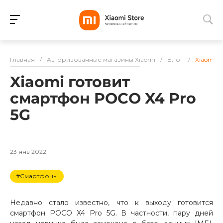
Для клиентов всех банков
Главная
/
Авторизованные магазины Xiaomi
/
Блог
/
Xiaomi г
Разбейте
Xiaomi готовит
оплату
на части
смартфон POCO X4 Pro
без переплат
5G
График платежей
23 янв 2022
#Смартфоны
Сегодня
25
%
Недавно стало известно, что к выходу готовится
смартфон POCO X4 Pro 5G. В частности, пару дней