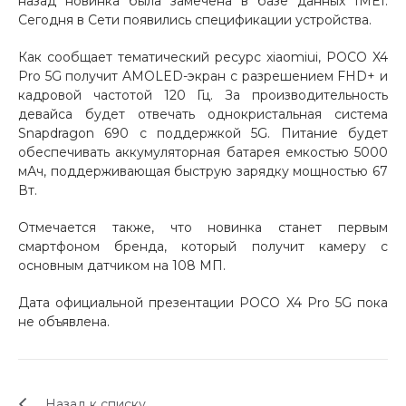
назад новинка была замечена в базе данных IMEI.
Сегодня в Сети появились спецификации устройства.
Добавляйте товары
в корзину
Как сообщает тематический ресурс xiaomiui, POCO X4
Pro 5G получит AMOLED-экран с разрешением FHD+ и
кадровой частотой 120 Гц. За производительность
Оплачивайте сегодня только
девайса будет отвечать однокристальная система
25
% картой любого банка
Snapdragon 690 с поддержкой 5G. Питание будет
обеспечивать аккумуляторная батарея емкостью 5000
мАч, поддерживающая быструю зарядку мощностью 67
Вт.
Получайте товар
выбранный способом
Отмечается также, что новинка станет первым
смартфоном бренда, который получит камеру с
основным датчиком на 108 МП.
Оставшиеся
75
% будут
списываться
с вашей карты
Дата официальной презентации POCO X4 Pro 5G пока
по
25
%
каждые 2 недели
не объявлена.
Подробнее
Назад к списку