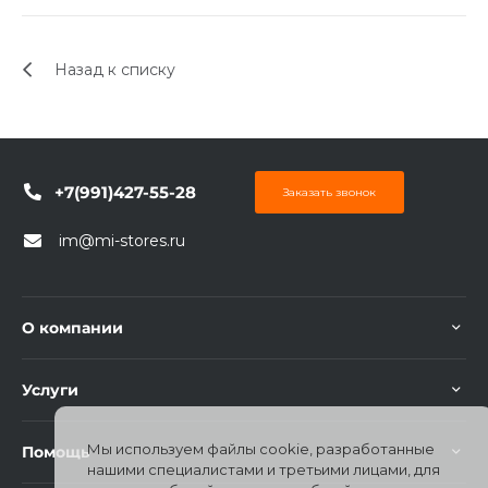
об оплате Плайтом
Назад к списку
Остались вопросы?
25
8 800 302-02-51
plait.ru
раз в 2
+7(991)427-55-28
Заказать звонок
недели
im@mi-stores.ru
О компании
Услуги
Мы используем файлы cookie, разработанные
Помощь
нашими специалистами и третьими лицами, для