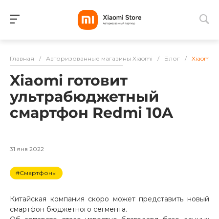
Для клиентов всех банков
Главная
/
Авторизованные магазины Xiaomi
/
Блог
/
Xiaomi 
Разбейте
Xiaomi готовит
оплату
на части
ультрабюджетный
без переплат
смартфон Redmi 10A
График платежей
31 янв 2022
#Смартфоны
Сегодня
25
%
Китайская компания скоро может представить новый
смартфон бюджетного сегмента.