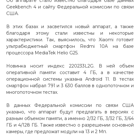
Об аппарате стало известно благодаря базе данных
Geekbench 4 и сайту Федеральной комиссии по связи
Добавляйте товары
США.
в корзину
В этих базах и засветился новый аппарат, а также
благодаря этому стали известны и некоторые
Оплачивайте сегодня только
характеристики. Так, выяснилось, что Xiaomi готовит
25
% картой любого банка
ультрабюджетный смартфон Redmi 10A на базе
процессора MediaTek Helio G25.
Получайте товар
Новинка носит индекс 220233L2G. В ней объем
оперативной памяти составит 4 ГБ, а в качестве
выбранный способом
операционной системы указана Android 11. В тестах
смартфон набрал 791 и 3 630 баллов в однопоточном и
многопоточном тестах.
Оставшиеся
75
% будут
списываться
с вашей карты
В данных Федеральной комиссии по связи США
по
25
%
каждые 2 недели
указано, что аппарат будут предлагать в версиях с
разным объемом памяти, а именно 2/32 ГБ, 3/32 ГБ, 3/64
ГБ и 4/128 ГБ. Также известно о разрешении основной
камеры, где предложат модули на 13 и 2 Мп.
Подробнее