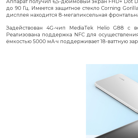
Аппарат получил 6,5-дюймовый экран FHD+ Dot Di
до 90 Гц. Имеется защитное стекло Corning Goril
дисплея находится 8-мегапиксельная фронтальна
Задействован 4G-чип MediaTek Helio G88 с в
Реализована поддержка NFC для осуществления
ёмкостью 5000 мА·ч поддерживает 18-ваттную зар