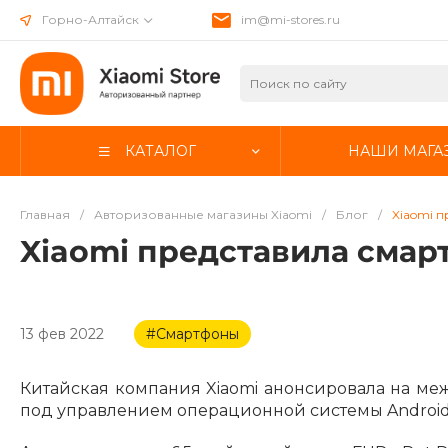
Горно-Алтайск
im@mi-stores.ru
КАТАЛОГ
НАШИ МАГА
Главная
/
Авторизованные магазины Xiaomi
/
Блог
/
Xiaomi п
Xiaomi представила смарт
13 фев 2022
#Смартфоны
Китайская компания Xiaomi анонсировала на ме
под управлением операционной системы Android 11