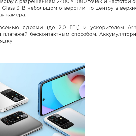
splay с разрешением 2400 × 1080 точек и частотой 
la Glass 3. В небольшом отверстии по центру в верх
Сегодня
я камера.
25
%
осемью ядрами (до 2,0 ГГц) и ускорителем Arm
 платежей бесконтактным способом. Аккумуляторн
ядку.
Добавляйте товары
в корзину
Оплачивайте сегодня только
25
% картой любого банка
Получайте товар
выбранный способом
Оставшиеся
75
% будут
списываться