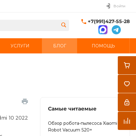
Войти
+7(991)427-55-28
УСЛУГИ
БЛОГ
ПОМОЩЬ
Закрыть
Самые читаемые
mi 10 2022
Обзор робота-пылесоса Xiaomi
Robot Vacuum S20+