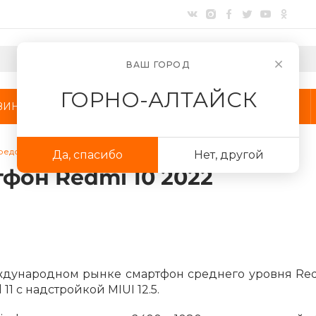
ВАШ ГОРОД
ГОРНО-АЛТАЙСК
ЗИНЫ
АКЦИИ
КОМПАНИЯ
редставила смартфон Redmi 10 2022
Да, спасибо
Нет, другой
фон Redmi 10 2022
Для клиентов всех банков
Разбейте
оплату
на части
без переплат
ждународном рынке смартфон среднего уровня Red
 с надстройкой MIUI 12.5.
График платежей