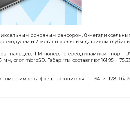
с вашей карты
по
25
%
каждые 2 недели
Подробнее
об оплате Плайтом
апиксельным основным сенсором, 8-мегапиксельны
кромодулем и 2-мегапиксельным датчиком глубины
ов пальцев, FM-тюнер, стереодинамики, порт U
м, слот microSD. Габариты составляют 161,95 × 75,53
25
раз в 2
Остались вопросы?
недели
, вместимость флеш-накопителя — 64 и 128 Гбай
8 800 302-02-51
plait.ru