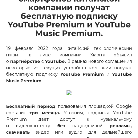
компании получат
Добавляйте товары
бесплатную подписку
в корзину
YouTube Premium и YouTube
Music Premium.
Оплачивайте сегодня только
25
% картой любого банка
19 февраля 2022 года китайский технологический
гигант в лице компании Xiaomi объявил
о
партнёрстве
с
YouTube.
В рамках нового соглашения
Получайте товар
некоторые из текущих устройств компании получат
выбранный способом
бесплатную подписку
YouTube Premium
и
YouTube
Music Premium
.
Оставшиеся
75
% будут
списываться
с вашей карты
Бесплатный период
пользования площадкой Google
по
25
%
каждые 2 недели
составит
три месяца.
Уточним, подписка YouTube
Premium дает доступ к музыкальному
и видеоконтенту
без
надоедливой
рекламы,
скачивать
видео или аудио для дальнейшего
Подробнее