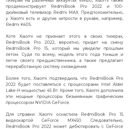
тизерам на различных аккаунтах Weibo, Xiaomi также
продемонстрирует RedmiBook Pro 2022 и 100-
Добавляйте товары
дюймовый телевизор Redmi MAX. Предположительно,
в корзину
у Xiaomi есть и другие хитрости в рукаве, например,
Redmi K40S.
Оплачивайте сегодня только
Хотя Xiaomi не признает этого в своих тизерах,
25
% картой любого банка
RedmiBook Pro 2022, вероятно, придет на смену
RedmiBook Pro 15, который мы увидели прошлым
летом. Судя по всему, модель этого года тоньше и
легче своего предшественника, а также предлагает
Получайте товар
переработанную систему охлаждения.
выбранный способом
Более того, Xiaomi подтвердила, что RedmiBook Pro
2022 будет поставляться с процессорами Intel Alder
Оставшиеся
75
% будут
Lake-H мощностью 45 Вт. Кроме того, Xiaomi дополнила
списываться
с вашей карты
эти мощные процессоры безымянным графическим
по
25
%
каждые 2 недели
процессором NVIDIA GeForce.
Для справки: Xiaomi оснастила RedmiBook Pro 15
видеокартой GeForce MX450. Следовательно,
RedmiBook Pro 2022 может дебютировать с GeForce
Подробнее