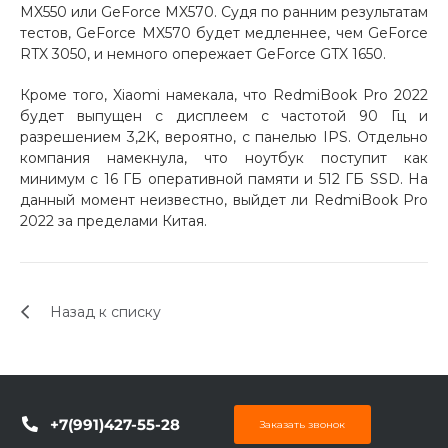
MX550 или GeForce MX570. Судя по ранним результатам
об оплате Плайтом
тестов, GeForce MX570 будет медленнее, чем GeForce
RTX 3050, и немного опережает GeForce GTX 1650.
Кроме того, Xiaomi намекала, что RedmiBook Pro 2022
будет выпущен с дисплеем с частотой 90 Гц и
Остались вопросы?
25
разрешением 3,2K, вероятно, с панелью IPS. Отдельно
8 800 302-02-51
компания намекнула, что ноутбук поступит как
plait.ru
раз в 2
минимум с 16 ГБ оперативной памяти и 512 ГБ SSD. На
недели
данный момент неизвестно, выйдет ли RedmiBook Pro
2022 за пределами Китая.
Назад к списку
+7(991)427-55-28
Заказать звонок