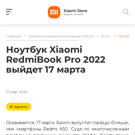
Для клиентов всех банков
Главная
/
Авторизованные магазины Xiaomi
/
Блог
/
Ноутбук 
Разбейте
Ноутбук Xiaomi
оплату
на части
RedmiBook Pro 2022
без переплат
выйдет 17 марта
График платежей
17 мар 2022
#Гаджеты
Сегодня
25
%
Оказывается, 17 марта Xiaomi выпустит гораздо больше,
чем смартфоны Redmi K50. Судя по многочисленным