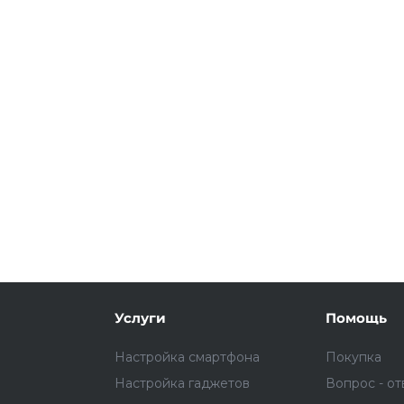
Подробнее
об оплате Плайтом
25
раз в 2
Остались вопросы?
недели
8 800 302-02-51
plait.ru
Услуги
Помощь
Настройка смартфона
Покупка
Настройка гаджетов
Вопрос - от