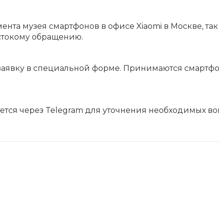
Сегодня
25
%
нта музея смартфонов в офисе Xiaomi в Москве, так
естокому обращению.
ь заявку в специальной форме. Принимаются смартф
Добавляйте товары
в корзину
тся через Telegram для уточнения необходимых во
Оплачивайте сегодня только
25
% картой любого банка
Получайте товар
выбранный способом
Оставшиеся
75
% будут
списываться
с вашей карты
по
25
%
каждые 2 недели