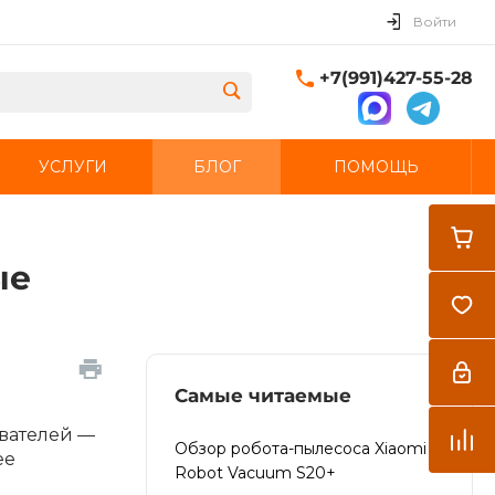
Войти
+7(991)427-55-28
УСЛУГИ
БЛОГ
ПОМОЩЬ
Закрыть
ые
Самые читаемые
ователей —
Обзор робота-пылесоса Xiaomi
ее
Robot Vacuum S20+