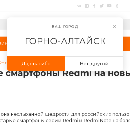
ВАШ ГОРОД
ГОРНО-АЛТАЙСК
ЗИНЫ
АКЦИИ
КОМПАНИЯ
обменивает старые смартфоны Redmi на новые
Да, спасибо
Нет, другой
Для клиентов всех банков
е смартфоны Redmi на нов
Разбейте
оплату
на части
без переплат
циона неслыханной щедрости для российских польз
График платежей
старые смартфоны серий Redmi и Redmi Note на бол