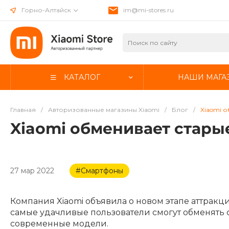
Горно-Алтайск
im@mi-stores.ru
КАТАЛОГ
НАШИ МАГА
Главная
/
Авторизованные магазины Xiaomi
/
Блог
/
Xiaomi 
Xiaomi обменивает стары
27 мар 2022
#Смартфоны
Компания Xiaomi объявила о новом этапе аттрак
самые удачливые пользователи смогут обменять 
современные модели.