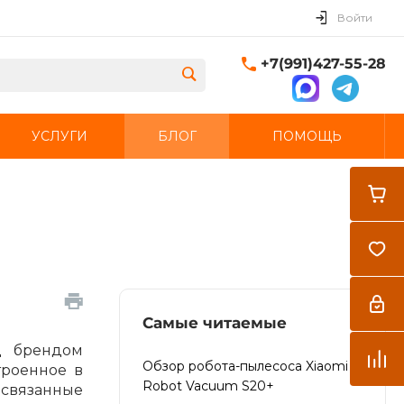
Войти
+7(991)427-55-28
УСЛУГИ
БЛОГ
ПОМОЩЬ
Закрыть
Самые читаемые
д брендом
Обзор робота-пылесоса Xiaomi
троенное в
Robot Vacuum S20+
 связанные