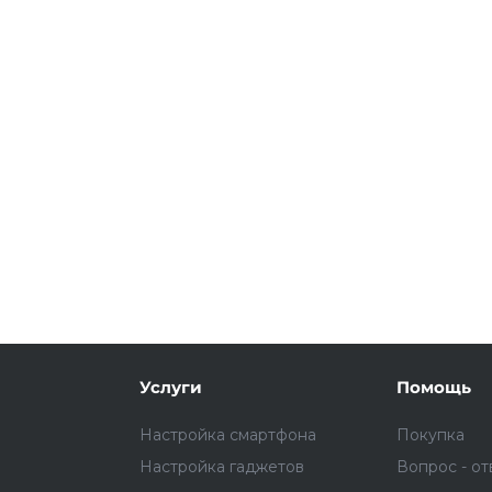
Подробнее
об оплате Плайтом
25
раз в 2
Остались вопросы?
недели
8 800 302-02-51
plait.ru
Услуги
Помощь
Настройка смартфона
Покупка
Настройка гаджетов
Вопрос - от