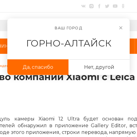
ВАШ ГОРОД
ГОРНО-АЛТАЙСК
ЗИНЫ
АКЦИИ
КОМПАНИЯ
дено партнерство компании Xiaomi с Leica
Да, спасибо
Нет, другой
Для клиентов всех банков
о компании Xiaomi с Leica
Разбейте
оплату
на части
без переплат
уль камеры Xiaomi 12 Ultra будет основан по
График платежей
телей обнаружил в приложение Gallery Editor, вс
 коде этого приложения, строки перевода, напрямую