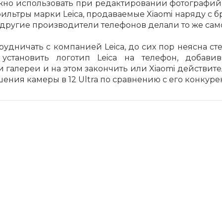
можно использовать при редактировании фотографий 
фильтры марки Leica, продаваемые Xiaomi наряду с 
Сегодня
25
%
о, другие производители телефонов делали то же сам
рудничать с компанией Leica, до сих пор неясна ст
установить логотип Leica на телефон, добави
 галереи и на этом закончить или Xiaomi действите
шения камеры в 12 Ultra по сравнению с его конкуре
Добавляйте товары
в корзину
Оплачивайте сегодня только
25
% картой любого банка
Получайте товар
выбранный способом
Оставшиеся
75
% будут
списываться
с вашей карты
по
25
%
каждые 2 недели