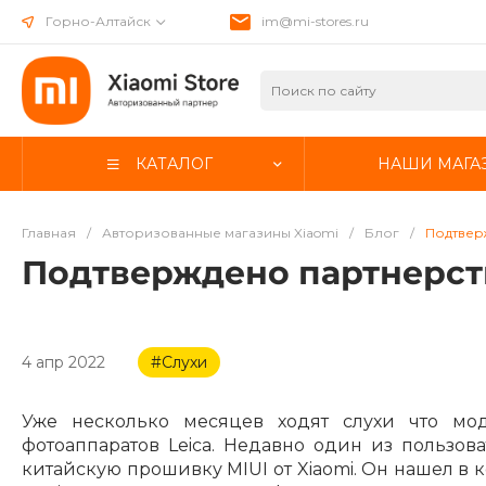
Горно-Алтайск
im@mi-stores.ru
КАТАЛОГ
НАШИ МАГА
Главная
/
Авторизованные магазины Xiaomi
/
Блог
/
Подтверж
Подтверждено партнерств
4 апр 2022
#Слухи
Уже несколько месяцев ходят слухи что мод
фотоаппаратов Leica. Недавно один из пользова
китайскую прошивку MIUI от Xiaomi. Он нашел в