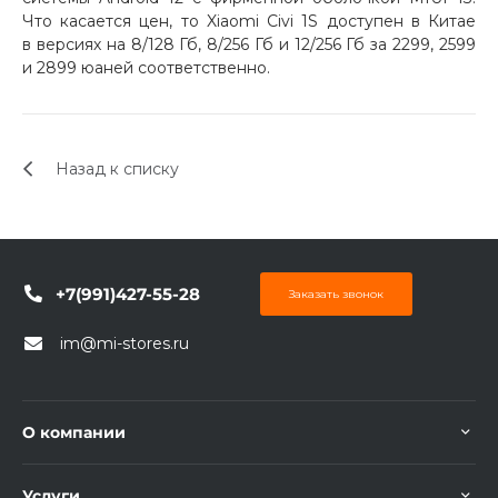
об оплате Плайтом
Что касается цен, то Xiaomi Civi 1S доступен в Китае
в версиях на 8/128 Гб, 8/256 Гб и 12/256 Гб за 2299, 2599
и 2899 юаней соответственно.
Остались вопросы?
25
8 800 302-02-51
Назад к списку
plait.ru
раз в 2
недели
+7(991)427-55-28
Заказать звонок
im@mi-stores.ru
О компании
Услуги