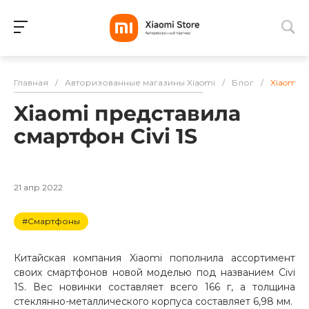
Для клиентов всех банков
Главная
/
Авторизованные магазины Xiaomi
/
Блог
/
Xiaomi п
Разбейте
Xiaomi представила
оплату
на части
смартфон Civi 1S
без переплат
21 апр 2022
График платежей
#Смартфоны
Сегодня
Китайская компания Xiaomi пополнила ассортимент
25
%
своих смартфонов новой моделью под названием Civi
1S. Вес новинки составляет всего 166 г, а толщина
стеклянно-металлического корпуса составляет 6,98 мм.