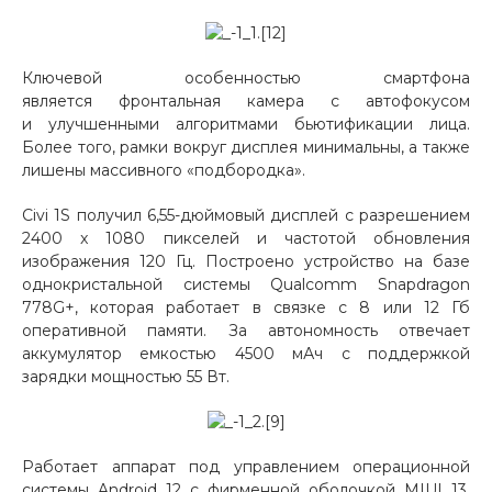
Добавляйте товары
в корзину
Ключевой особенностью смартфона
является фронтальная камера с автофокусом
и улучшенными алгоритмами бьютификации лица.
Оплачивайте сегодня только
Более того, рамки вокруг дисплея минимальны, а также
25
% картой любого банка
лишены массивного «подбородка».
Civi 1S получил 6,55-дюймовый дисплей с разрешением
Получайте товар
2400 x 1080 пикселей и частотой обновления
выбранный способом
изображения 120 Гц. Построено устройство на базе
однокристальной системы Qualcomm Snapdragon
778G+, которая работает в связке с 8 или 12 Гб
Оставшиеся
75
% будут
оперативной памяти. За автономность отвечает
аккумулятор емкостью 4500 мАч с поддержкой
списываться
с вашей карты
зарядки мощностью 55 Вт.
по
25
%
каждые 2 недели
Работает аппарат под управлением операционной
Подробнее
системы Android 12 с фирменной оболочкой MIUI 13.