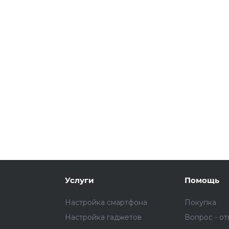
Подробнее
об оплате Плайтом
25
раз в 2
Остались вопросы?
недели
8 800 302-02-51
plait.ru
Услуги
Помощь
Настройка смартфона
Покупка
Настройка гаджетов
Вопрос - от