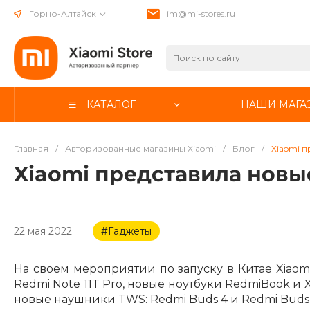
Горно-Алтайск
im@mi-stores.ru
КАТАЛОГ
НАШИ МАГА
Главная
/
Авторизованные магазины Xiaomi
/
Блог
/
Xiaomi п
Xiaomi представила новы
22 мая 2022
#Гаджеты
На своем мероприятии по запуску в Китае Xiaom
Redmi Note 11T Pro, новые ноутбуки RedmiBook и 
новые наушники TWS: Redmi Buds 4 и Redmi Buds 