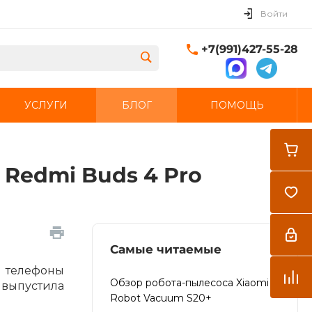
Войти
+7(991)427-55-28
УСЛУГИ
БЛОГ
ПОМОЩЬ
Закрыть
 Redmi Buds 4 Pro
Самые читаемые
я телефоны
Обзор робота-пылесоса Xiaomi
е выпустила
Robot Vacuum S20+