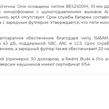
логичны. Они оснащены чипом BES2500IH, 10-мм д
Сегодня
 микрофонами с шумоподавлением вызовов AI.
25
%
нию, aptX отсутствует. Срок службы батареи состав
с зарядным футляром. Утверждается, что пяти мин
ппаратное обеспечение благодаря чипу 1565AM
Добавляйте товары
в корзину
а 43 дБ, поддержкой SBC, AAC и LC3. Срок служ
нием, а зарядный футляр также обеспечивает 20 ча
ей (примерно 30 долларов), а Redmi Buds 4 Pro з
Оплачивайте сегодня только
 версии наушников имеют сертификат IP54.
25
% картой любого банка
Получайте товар
выбранный способом
Оставшиеся
75
% будут
списываться
с вашей карты
по
25
%
каждые 2 недели