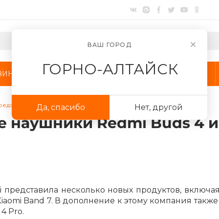
ВАШ ГОРОД
ГОРНО-АЛТАЙСК
ЗИНЫ
АКЦИИ
КОМПАНИЯ
редставила новые наушники Redmi Buds 4 и Redmi Buds 4 Pro
Да, спасибо
Нет, другой
Для клиентов всех банков
е наушники Redmi Buds 4 и
Разбейте
оплату
на части
без переплат
i представила несколько новых продуктов, включа
График платежей
Xiaomi Band 7. В дополнение к этому компания такж
4 Pro.