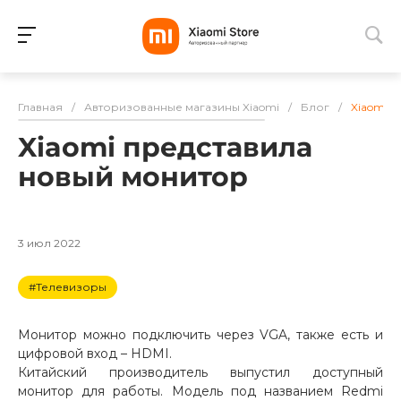
Для клиентов всех банков
Главная
/
Авторизованные магазины Xiaomi
/
Блог
/
Xiaomi 
Разбейте
Xiaomi представила
оплату
на части
новый монитор
без переплат
3 июл 2022
График платежей
#Телевизоры
Сегодня
Монитор можно подключить через VGA, также есть и
25
%
цифровой вход – HDMI.
Китайский производитель выпустил доступный
монитор для работы. Модель под названием Redmi