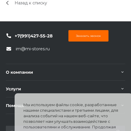
Назад к списку
об оплате Плайтом
+7(991)427-55-28
Остались вопросы?
Заказать звонок
25
8 800 302-02-51
im@mi-stores.ru
plait.ru
раз в 2
недели
О компании
Услуги
Мы используем файлы cookie, разработанные
Помощь
нашими специалистами и третьими лицами, для
анализа событий на нашем веб-сайте, что
позволяет нам улучшать взаимодействие с
пользователями и обслуживание. Продолжая