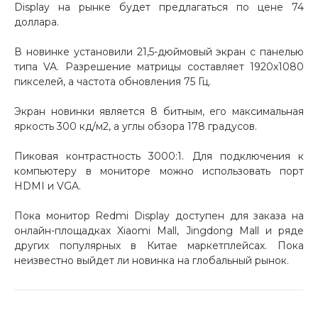
Display на рынке будет предлагаться по цене 74
доллара.
Добавляйте товары
в корзину
В новинке установили 21,5-дюймовый экран с панелью
типа VA. Разрешение матрицы составляет 1920х1080
пикселей, а частота обновления 75 Гц.
Оплачивайте сегодня только
25
% картой любого банка
Экран новинки является 8 битным, его максимальная
яркость 300 кд/м2, а углы обзора 178 градусов.
Получайте товар
Пиковая контрастность 3000:1. Для подключения к
выбранный способом
компьютеру в мониторе можно использовать порт
HDMI и VGA.
Оставшиеся
75
% будут
Пока монитор Redmi Display доступен для заказа на
списываться
с вашей карты
онлайн-площадках Xiaomi Mall, Jingdong Mall и ряде
других популярных в Китае маркетплейсах. Пока
по
25
%
каждые 2 недели
неизвестно выйдет ли новинка на глобальный рынок.
Подробнее