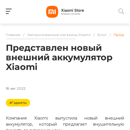
Для клиентов всех банков
Главная
/
Авторизованные магазины Xiaomi
/
Блог
/
Предста
Разбейте
Представлен новый
оплату
на части
внешний аккумулятор
без переплат
Xiaomi
График платежей
18 авг 2022
#Гаджеты
Сегодня
25
%
Компания Xiaomi выпустила новый внешний
аккумулятор, который предлагает внушительную