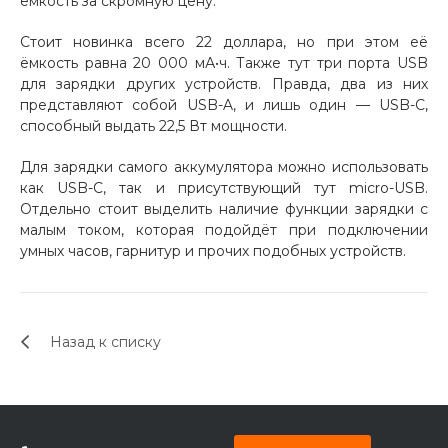
ёмкость за скромную цену.
Добавляйте товары
Стоит новинка всего 22 доллара, но при этом её
в корзину
ёмкость равна 20 000 мА•ч. Также тут три порта USB
для зарядки других устройств. Правда, два из них
представляют собой USB-A, и лишь один — USB-C,
Оплачивайте сегодня только
способный выдать 22,5 Вт мощности.
25
% картой любого банка
Для зарядки самого аккумулятора можно использовать
как USB-C, так и присутствующий тут micro-USB.
Отдельно стоит выделить наличие функции зарядки с
Получайте товар
малым током, которая подойдёт при подключении
выбранный способом
умных часов, гарнитур и прочих подобных устройств.
Оставшиеся
75
% будут
списываться
с вашей карты
Назад к списку
по
25
%
каждые 2 недели
Подробнее