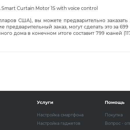
ларов США), вы можете предварительно заказать Xi
ие предварительный заказ, могут сделать это за 699
Подробнее
об оплате Плайтом
ного дома в конечном итоге составит 799 юаней (11
25
раз в 2
Остались вопросы?
недели
8 800 302-02-51
plait.ru
Услуги
Помощь
Настройка смартфона
Покупка
Настройка гаджетов
Вопрос - от