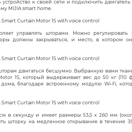
 устройство к своей сети и подключить двигатель 
му MIJIA smart home.
Сегодня
25
%
оляет управлять шторами. Можно регулировать
торы должны закрываться, и место, в котором 
Добавляйте товары
в корзину
 шторам двигаться бесшумно. Выбранную вами ткан
Оплачивайте сегодня только
tor 1S, который выдерживает вес до 50 кг (110 ф
25
% картой любого банка
 дома, благодаря встроенному модулю Wi-Fi, кот
Получайте товар
выбранный способом
м в секунду и имеет размеры 53,5 х 260 мм (около 
оить шторку на медленное открывание в течение 3
Оставшиеся
75
% будут
списываться
с вашей карты
по
25
%
каждые 2 недели