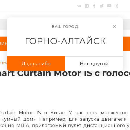
ВАШ ГОРОД
ГОРНО-АЛТАЙСК
ЗИНЫ
АКЦИИ
КОМПАНИЯ
апускает MIJIA Smart Curtain Motor 1S с голосовым управлением
Да, спасибо
Нет, другой
Для клиентов всех банков
mart Curtain Motor 1S с го
Разбейте
оплату
на части
без переплат
urtain Motor 1S в Китае. У вас есть множество
График платежей
 «умный дом». Например, для запуска двигателя
ожение MIJIA, прилагаемый пульт дистанционного 