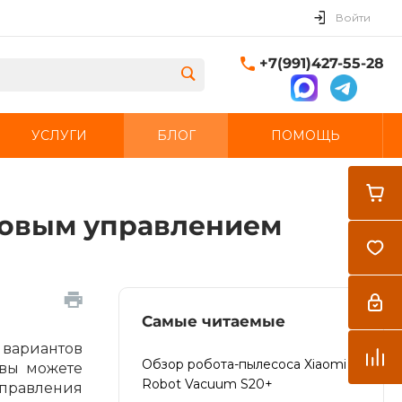
Войти
+7(991)427-55-28
УСЛУГИ
БЛОГ
ПОМОЩЬ
Закрыть
лосовым управлением
Самые читаемые
 вариантов
Обзор робота-пылесоса Xiaomi
 вы можете
Robot Vacuum S20+
управления