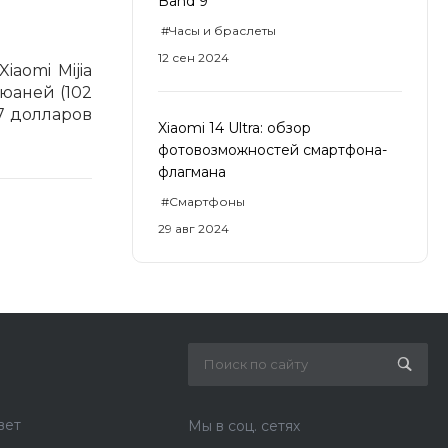
Band 9
#Часы и браслеты
12 сен 2024
aomi Mijia
 юаней (102
7 долларов
Xiaomi 14 Ultra: обзор
фотовозможностей смартфона-
флагмана
#Смартфоны
29 авг 2024
вет
Мы в соц. сетях