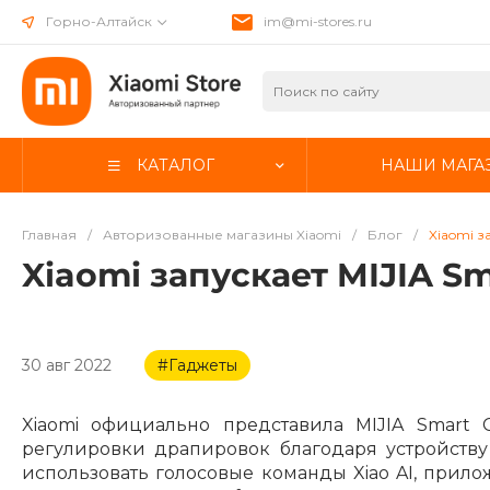
Горно-Алтайск
im@mi-stores.ru
КАТАЛОГ
НАШИ МАГА
Главная
/
Авторизованные магазины Xiaomi
/
Блог
/
Xiaomi з
Xiaomi запускает MIJIA S
30 авг 2022
#Гаджеты
Xiaomi официально представила MIJIA Smart C
регулировки драпировок благодаря устройству
использовать голосовые команды Xiao AI, прил