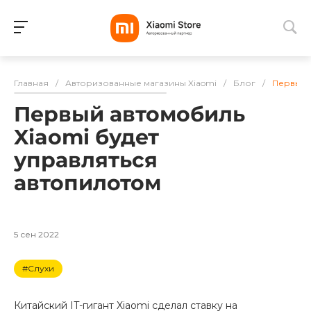
Для клиентов всех банков
Главная
/
Авторизованные магазины Xiaomi
/
Блог
/
Первый 
Разбейте
Первый автомобиль
оплату
на части
Xiaomi будет
без переплат
управляться
автопилотом
График платежей
5 сен 2022
Сегодня
#Слухи
25
%
Китайский IT-гигант Xiaomi сделал ставку на