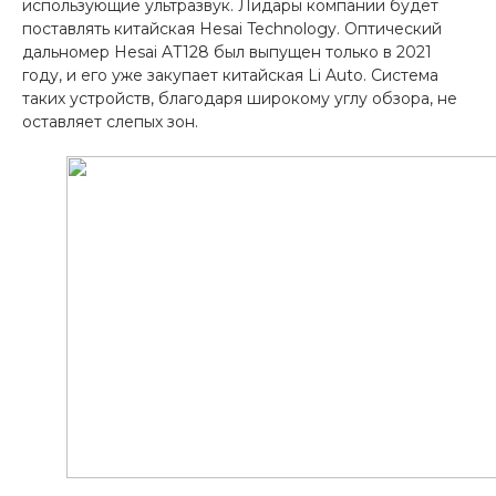
использующие ультразвук. Лидары компании будет
об оплате Плайтом
поставлять китайская Hesai Technology. Оптический
дальномер Hesai AT128 был выпущен только в 2021
году, и его уже закупает китайская Li Auto. Система
таких устройств, благодаря широкому углу обзора, не
оставляет слепых зон.
Остались вопросы?
25
8 800 302-02-51
plait.ru
раз в 2 недели