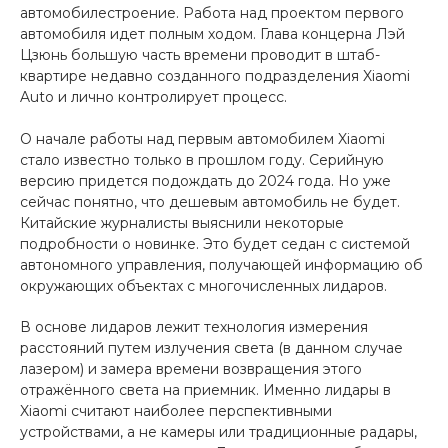
автомобилестроение. Работа над проектом первого
Добавляйте товары
автомобиля идет полным ходом. Глава концерна Лэй
Цзюнь большую часть времени проводит в штаб-
в корзину
квартире недавно созданного подразделения Xiaomi
Auto и лично контролирует процесс.
Оплачивайте сегодня только
О начале работы над первым автомобилем Xiaomi
25
% картой любого банка
стало известно только в прошлом году. Серийную
версию придется подождать до 2024 года. Но уже
сейчас понятно, что дешевым автомобиль не будет.
Получайте товар
Китайские журналисты выяснили некоторые
выбранный способом
подробности о новинке. Это будет седан с системой
автономного управления, получающей информацию об
окружающих объектах с многочисленных лидаров.
Оставшиеся
75
% будут
списываться
с вашей карты
В основе лидаров лежит технология измерения
по
25
%
каждые 2 недели
расстояний путем излучения света (в данном случае
лазером) и замера времени возвращения этого
отражённого света на приемник. Именно лидары в
Xiaomi считают наиболее перспективными
устройствами, а не камеры или традиционные радары,
Подробнее