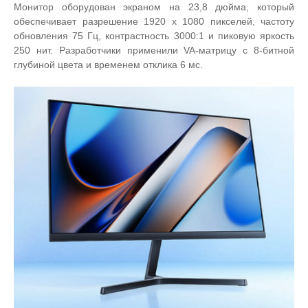
Монитор оборудован экраном на 23,8 дюйма, который
обеспечивает разрешение 1920 х 1080 пикселей, частоту
Добавляйте товары
обновления 75 Гц, контрастность 3000:1 и пиковую яркость
в корзину
250 нит. Разработчики применили VA-матрицу с 8-битной
глубиной цвета и временем отклика 6 мс.
Оплачивайте сегодня только
25
% картой любого банка
Получайте товар
выбранный способом
Оставшиеся
75
% будут
списываться
с вашей карты
по
25
%
каждые 2 недели
Подробнее