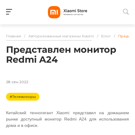
Для клиентов всех банков
Главная
/
Авторизованные магазины Xiaomi
/
Блог
/
Предста
Разбейте
Представлен монитор
оплату
на части
Redmi A24
без переплат
28 сен 2022
График платежей
#Телевизоры
Сегодня
Китайский техногигант Xiaomi представил на домашнем
25
%
рынке доступный монитор Redmi A24 для использования
дома и в офисе.