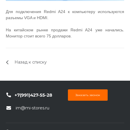
об оплате Плайтом
Для подключения Redmi A24 к компьютеру используются
разъемы VGA и HDMI.
На китайском рынке продажи Redmi A24 уже начались.
Остались вопросы?
Монитор стоит всего 75 долларов.
25
8 800 302-02-51
plait.ru
раз в 2
недели
Назад к списку
+7(991)427-55-28
Заказать звонок
im@mi-stores.ru